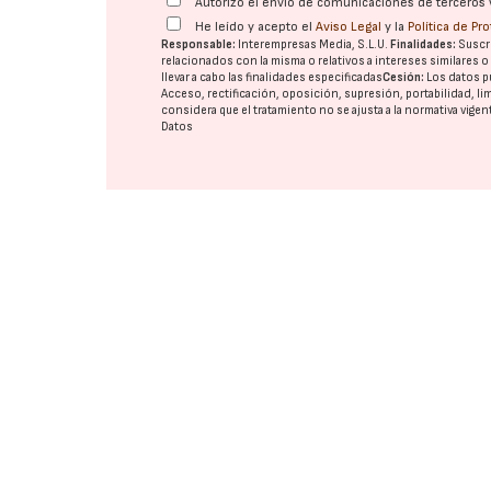
Autorizo el envío de comunicaciones de terceros 
He leído y acepto el
Aviso Legal
y la
Política de Pr
Responsable:
Interempresas Media, S.L.U.
Finalidades:
Suscri
relacionados con la misma o relativos a intereses similares 
llevar a cabo las finalidades especificadas
Cesión:
Los datos p
Acceso, rectificación, oposición, supresión, portabilidad, l
considera que el tratamiento no se ajusta a la normativa vige
Datos