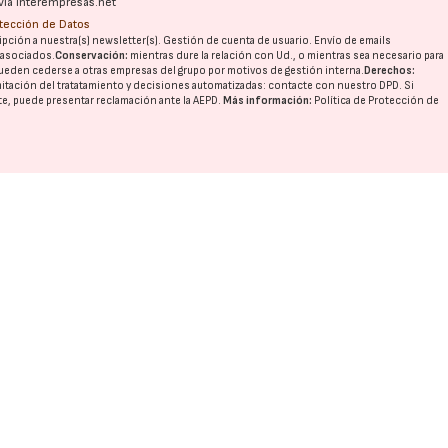
vía interempresas.net
otección de Datos
pción a nuestra(s) newsletter(s). Gestión de cuenta de usuario. Envío de emails
o asociados.
Conservación:
mientras dure la relación con Ud., o mientras sea necesario para
ueden cederse a otras
empresas del grupo
por motivos de gestión interna.
Derechos:
imitación del tratatamiento y decisiones automatizadas:
contacte con nuestro DPD
. Si
nte, puede presentar reclamación ante la
AEPD
.
Más información:
Política de Protección de