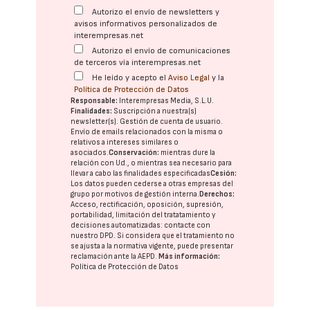
Autorizo el envío de newsletters y
avisos informativos personalizados de
interempresas.net
Autorizo el envío de comunicaciones
de terceros vía interempresas.net
He leído y acepto el
Aviso Legal
y la
Política de Protección de Datos
Responsable:
Interempresas Media, S.L.U.
Finalidades:
Suscripción a nuestra(s)
newsletter(s). Gestión de cuenta de usuario.
Envío de emails relacionados con la misma o
relativos a intereses similares o
asociados.
Conservación:
mientras dure la
relación con Ud., o mientras sea necesario para
llevar a cabo las finalidades especificadas
Cesión:
Los datos pueden cederse a otras
empresas del
grupo
por motivos de gestión interna.
Derechos:
Acceso, rectificación, oposición, supresión,
portabilidad, limitación del tratatamiento y
decisiones automatizadas:
contacte con
nuestro DPD
. Si considera que el tratamiento no
se ajusta a la normativa vigente, puede presentar
reclamación ante la
AEPD
.
Más información:
Política de Protección de Datos