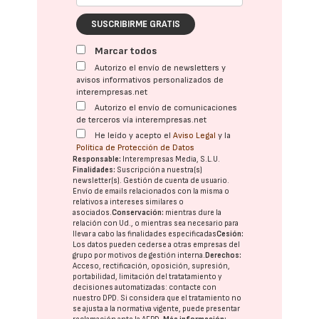
SUSCRIBIRME GRATIS
Marcar todos
Autorizo el envío de newsletters y
avisos informativos personalizados de
interempresas.net
Autorizo el envío de comunicaciones
de terceros vía interempresas.net
He leído y acepto el
Aviso Legal
y la
Política de Protección de Datos
Responsable:
Interempresas Media, S.L.U.
Finalidades:
Suscripción a nuestra(s)
newsletter(s). Gestión de cuenta de usuario.
Envío de emails relacionados con la misma o
relativos a intereses similares o
asociados.
Conservación:
mientras dure la
relación con Ud., o mientras sea necesario para
llevar a cabo las finalidades especificadas
Cesión:
Los datos pueden cederse a otras
empresas del
grupo
por motivos de gestión interna.
Derechos:
Acceso, rectificación, oposición, supresión,
portabilidad, limitación del tratatamiento y
decisiones automatizadas:
contacte con
nuestro DPD
. Si considera que el tratamiento no
se ajusta a la normativa vigente, puede presentar