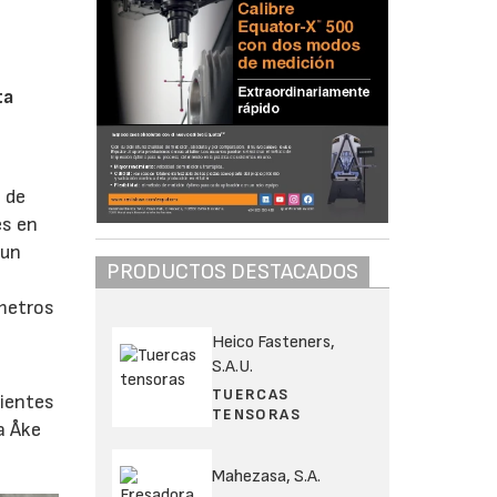
ta
 de
es en
 un
PRODUCTOS DESTACADOS
s
metros
Heico Fasteners,
S.A.U.
TUERCAS
lientes
TENSORAS
a Åke
Mahezasa, S.A.