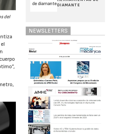
DIAMANTE
s del
NEWSLETTERS
antiza
 el
in
 cuerpo
ptimo”,
metro,