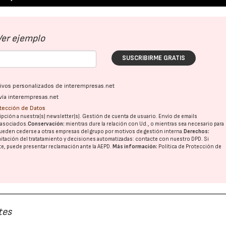
Ver ejemplo
SUSCRIBIRME GRATIS
ativos personalizados de interempresas.net
vía interempresas.net
otección de Datos
pción a nuestra(s) newsletter(s). Gestión de cuenta de usuario. Envío de emails
o asociados.
Conservación:
mientras dure la relación con Ud., o mientras sea necesario para
ueden cederse a otras
empresas del grupo
por motivos de gestión interna.
Derechos:
imitación del tratatamiento y decisiones automatizadas:
contacte con nuestro DPD
. Si
nte, puede presentar reclamación ante la
AEPD
.
Más información:
Política de Protección de
tes