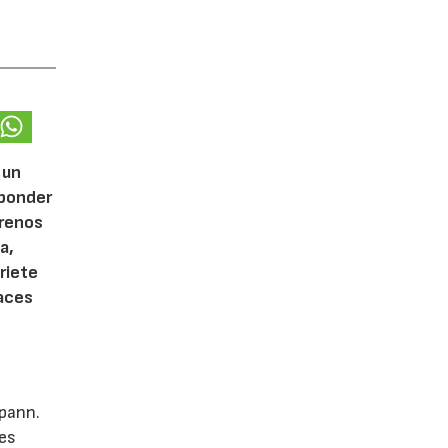
 un
sponder
frenos
a,
riete
paces
spann.
res