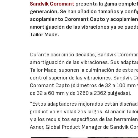
Sandvik Coromant
presenta la gama completa
generación. Se han añadido tamaños y confi
acoplamiento Coromant Capto y acoplamient
amortiguación de las vibraciones ya se puede
Tailor Made.
Durante casi cinco décadas, Sandvik Coromant
amortiguación de las vibraciones. Sus adapta
Tailor Made, suponen la culminación de este r
control superior de las vibraciones. Sandvi
Coromant Capto (diámetros de 32 a 100 mm y
de 32 a 60 mm y de 1260 a 2362 pulgadas).
“Estos adaptadores mejorados están diseñado
productivo en voladizos largos. Al añadir Tail
y a los requisitos específicos de las herramie
Axner, Global Product Manager de Sandvik C