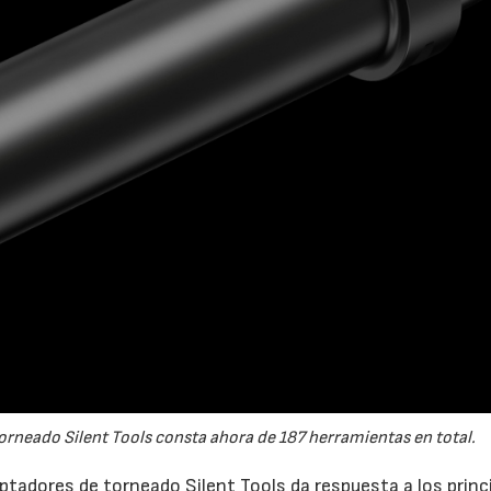
28/07/2026
30/07/2026
rneado Silent Tools consta ahora de 187 herramientas en total.
ptadores de torneado Silent Tools da respuesta a los princ