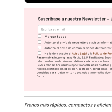
Suscríbase a nuestra Newsletter -
Marcar todos
Autorizo el envío de newsletters y avisos inform
Autorizo el envío de comunicaciones de terceros 
He leído y acepto el
Aviso Legal
y la
Política de Pr
Responsable:
Interempresas Media, S.L.U.
Finalidades:
Suscri
relacionados con la misma o relativos a intereses similares 
llevar a cabo las finalidades especificadas
Cesión:
Los datos p
Acceso, rectificación, oposición, supresión, portabilidad, l
considera que el tratamiento no se ajusta a la normativa vige
Datos
Frenos más rápidos, compactos y eficien