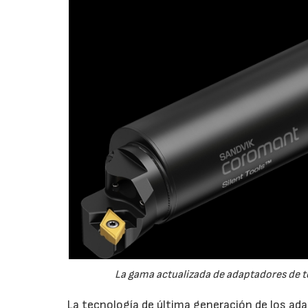
La gama actualizada de adaptadores de to
La tecnología de última generación de los ada