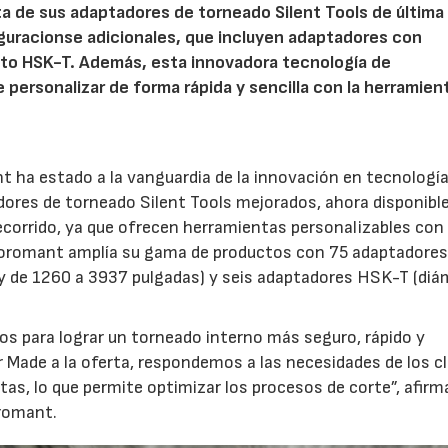
 de sus adaptadores de torneado Silent Tools de última
guracionse adicionales, que incluyen adaptadores con
o HSK-T. Además, esta innovadora tecnología de
 personalizar de forma rápida y sencilla con la herramien
 ha estado a la vanguardia de la innovación en tecnología
dores de torneado Silent Tools mejorados, ahora disponibl
ecorrido, ya que ofrecen herramientas personalizables con
k Coromant amplía su gama de productos con 75 adaptadore
 de 1260 a 3937 pulgadas) y seis adaptadores HSK-T (diá
s para lograr un torneado interno más seguro, rápido y
or Made a la oferta, respondemos a las necesidades de los c
ntas, lo que permite optimizar los procesos de corte”, afirm
oromant.