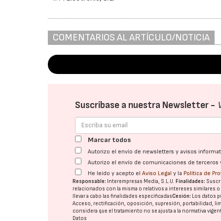
COMENTARIOS AL ARTÍCULO/NOTICIA
Suscríbase a nuestra Newsletter -
Marcar todos
Autorizo el envío de newsletters y avisos inform
Autorizo el envío de comunicaciones de terceros 
He leído y acepto el
Aviso Legal
y la
Política de Pr
Responsable:
Interempresas Media, S.L.U.
Finalidades:
Suscri
relacionados con la misma o relativos a intereses similares 
llevar a cabo las finalidades especificadas
Cesión:
Los datos p
Acceso, rectificación, oposición, supresión, portabilidad, l
considera que el tratamiento no se ajusta a la normativa vige
Datos