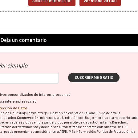
Solicitar información
Ver stand virtual
Deja un comentario
Ver ejemplo
SUSCRIBIRME GRATIS
ativos personalizados de interempresas.net
vía interempresas.net
otección de Datos
pción a nuestra(s) newsletter(s). Gestión de cuenta de usuario. Envío de emails
o asociados.
Conservación:
mientras dure la relación con Ud., o mientras sea necesario para
ueden cederse a otras
empresas del grupo
por motivos de gestión interna.
Derechos:
imitación del tratatamiento y decisiones automatizadas:
contacte con nuestro DPD
. Si
nte, puede presentar reclamación ante la
AEPD
.
Más información:
Política de Protección de