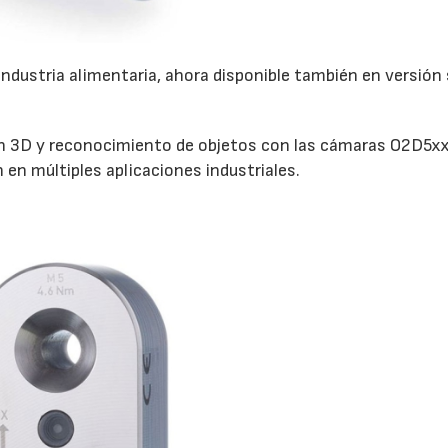
28/07/2026
30/07/2026
industria alimentaria, ahora disponible también en versión 
ón 3D y reconocimiento de objetos con las cámaras O2D5xx
n en múltiples aplicaciones industriales.