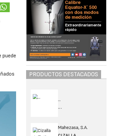
a
e puede
PRODUCTOS DESTACADOS
señados
...
...
Mahezasa, S.A.
CIZALLA