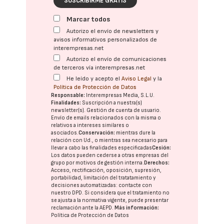
SUSCRIBIRME GRATIS
Marcar todos
Autorizo el envío de newsletters y
avisos informativos personalizados de
interempresas.net
Autorizo el envío de comunicaciones
de terceros vía interempresas.net
He leído y acepto el
Aviso Legal
y la
Política de Protección de Datos
Responsable:
Interempresas Media, S.L.U.
Finalidades:
Suscripción a nuestra(s)
newsletter(s). Gestión de cuenta de usuario.
Envío de emails relacionados con la misma o
relativos a intereses similares o
asociados.
Conservación:
mientras dure la
relación con Ud., o mientras sea necesario para
llevar a cabo las finalidades especificadas
Cesión:
Los datos pueden cederse a otras
empresas del
grupo
por motivos de gestión interna.
Derechos:
Acceso, rectificación, oposición, supresión,
portabilidad, limitación del tratatamiento y
decisiones automatizadas:
contacte con
nuestro DPD
. Si considera que el tratamiento no
se ajusta a la normativa vigente, puede presentar
reclamación ante la
AEPD
.
Más información:
Política de Protección de Datos