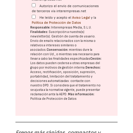
Autorizo el envío de comunicaciones
de terceros vía interempresas.net
He leído y acepto el
Aviso Legal
y la
Política de Protección de Datos
Responsable:
Interempresas Media, S.L.U.
Finalidades:
Suscripción a nuestra(s)
newsletter(s). Gestión de cuenta de usuario.
Envío de emails relacionados con la misma o
relativos a intereses similares o
asociados.
Conservación:
mientras dure la
relación con Ud., o mientras sea necesario para
llevar a cabo las finalidades especificadas
Cesión:
Los datos pueden cederse a otras
empresas del
grupo
por motivos de gestión interna.
Derechos:
Acceso, rectificación, oposición, supresión,
portabilidad, limitación del tratatamiento y
decisiones automatizadas:
contacte con
nuestro DPD
. Si considera que el tratamiento no
se ajusta a la normativa vigente, puede presentar
reclamación ante la
AEPD
.
Más información:
Política de Protección de Datos
Frenos más rápidos, compactos y