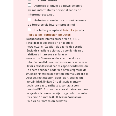
Autorizo el envío de newsletters y
avisos informativos personalizados de
interempresas.net
Autorizo el envío de comunicaciones
de terceros vía interempresas.net
He leído y acepto el
Aviso Legal
y la
Política de Protección de Datos
Responsable:
Interempresas Media, S.L.U.
Finalidades:
Suscripción a nuestra(s)
newsletter(s). Gestión de cuenta de usuario.
Envío de emails relacionados con la misma o
relativos a intereses similares o
asociados.
Conservación:
mientras dure la
relación con Ud., o mientras sea necesario para
llevar a cabo las finalidades especificadas
Cesión:
Los datos pueden cederse a otras
empresas del
grupo
por motivos de gestión interna.
Derechos:
Acceso, rectificación, oposición, supresión,
portabilidad, limitación del tratatamiento y
decisiones automatizadas:
contacte con
nuestro DPD
. Si considera que el tratamiento no
se ajusta a la normativa vigente, puede presentar
reclamación ante la
AEPD
.
Más información:
Política de Protección de Datos