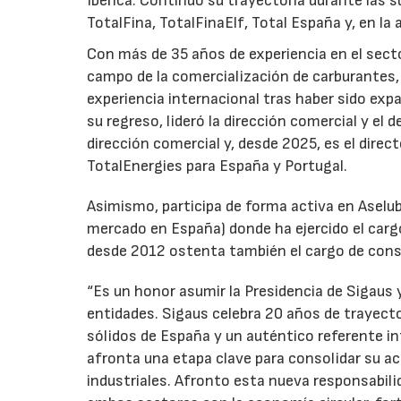
Ibérica. Continuó su trayectoria durante las s
TotalFina, TotalFinaElf, Total España y, en la
Con más de 35 años de experiencia en el secto
campo de la comercialización de carburantes, t
experiencia internacional tras haber sido expa
su regreso, lideró la dirección comercial y el 
dirección comercial y, desde 2025, es el direc
TotalEnergies para España y Portugal.
Asimismo, participa de forma activa en Aselub
mercado en España) donde ha ejercido el cargo
desde 2012 ostenta también el cargo de cons
“Es un honor asumir la Presidencia de Sigaus 
entidades. Sigaus celebra 20 años de trayect
sólidos de España y un auténtico referente i
afronta una etapa clave para consolidar su ac
industriales. Afronto esta nueva responsabil