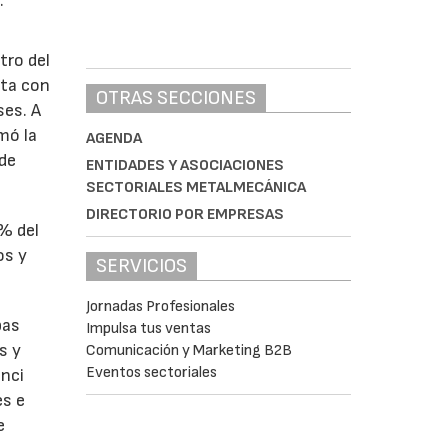
:
tro del
nta con
OTRAS SECCIONES
ses. A
omó la
AGENDA
 de
ENTIDADES Y ASOCIACIONES
SECTORIALES METALMECÁNICA
DIRECTORIO POR EMPRESAS
1% del
os y
SERVICIOS
Jornadas Profesionales
bas
Impulsa tus ventas
s y
Comunicación y Marketing B2B
Eventos sectoriales
enci
es e
e