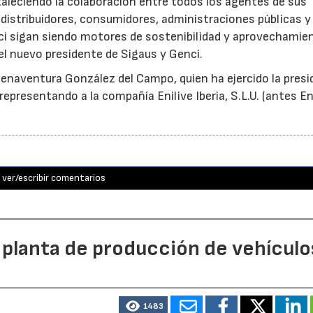
taleciendo la colaboración entre todos los agentes de sus
distribuidores, consumidores, administraciones públicas y
ci sigan siendo motores de sostenibilidad y aprovechamie
el nuevo presidente de Sigaus y Genci.
enaventura González del Campo, quien ha ejercido la presi
epresentando a la compañía Enilive Iberia, S.L.U. (antes En
ver/escribir comentarios
 planta de producción de vehículo
1483