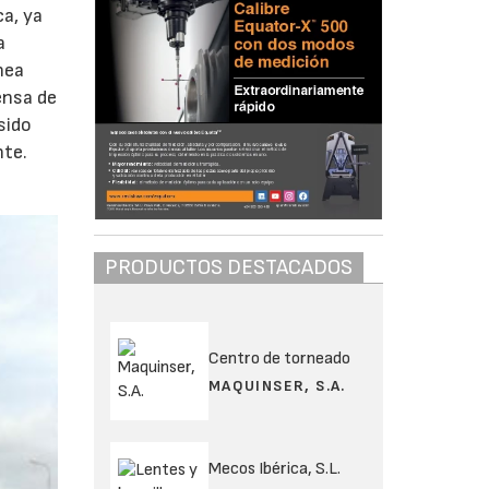
ca, ya
a
nea
ensa de
sido
nte.
PRODUCTOS DESTACADOS
Centro de torneado
MAQUINSER, S.A.
Mecos Ibérica, S.L.