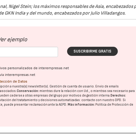
ional, Nigel Stein; los máximos responsables de Asia, encabezados 
e GKN India y del mundo, encabezados por Julio Villadangos.
Ver ejemplo
SUSCRIBIRME GRATIS
ativos personalizados de interempresas.net
vía interempresas.net
otección de Datos
pción a nuestra(s) newsletter(s). Gestión de cuenta de usuario. Envío de emails
o asociados.
Conservación:
mientras dure la relación con Ud., o mientras sea necesario para
ueden cederse a otras
empresas del grupo
por motivos de gestión interna.
Derechos:
imitación del tratatamiento y decisiones automatizadas:
contacte con nuestro DPD
. Si
nte, puede presentar reclamación ante la
AEPD
.
Más información:
Política de Protección de