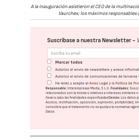
A la inauguración asistieron el CEO de la multinac
Vaurchex; los máximos responsables d
Suscríbase a nuestra Newsletter -
Marcar todos
Autorizo el envío de newsletters y avisos inform
Autorizo el envío de comunicaciones de terceros 
He leído y acepto el
Aviso Legal
y la
Política de Pr
Responsable:
Interempresas Media, S.L.U.
Finalidades:
Suscri
relacionados con la misma o relativos a intereses similares 
llevar a cabo las finalidades especificadas
Cesión:
Los datos p
Acceso, rectificación, oposición, supresión, portabilidad, l
considera que el tratamiento no se ajusta a la normativa vige
Datos