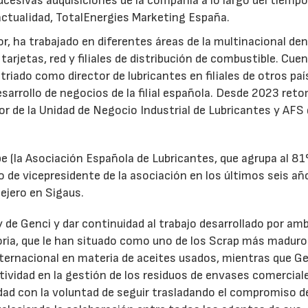
ucesivas adquisiciones de la compañía a lo largo del tiempo
 actualidad, TotalEnergies Marketing España.
r, ha trabajado en diferentes áreas de la multinacional den
arjetas, red y filiales de distribución de combustible. Cue
triado como director de lubricantes en filiales de otros paí
desarrollo de negocios de la filial española. Desde 2023 ret
tor de la Unidad de Negocio Industrial de Lubricantes y AFS
e (la Asociación Española de Lubricantes, que agrupa al 8
 de vicepresidente de la asociación en los últimos seis añ
ejero en Sigaus.
y de Genci y dar continuidad al trabajo desarrollado por am
oria, que le han situado como uno de los Scrap más maduro
nternacional en materia de aceites usados, mientras que G
tividad en la gestión de los residuos de envases comercial
idad con la voluntad de seguir trasladando el compromiso d