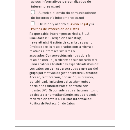
avisos informativos personalizados de
interempresas.net
Autorizo el envío de comunicaciones
de terceros vía interempresas.net
He leído y acepto el
Aviso Legal
y la
Política de Protección de Datos
Responsable:
Interempresas Media, S.L.U.
Finalidades:
Suscripción a nuestra(s)
newsletter(s). Gestión de cuenta de usuario.
Envío de emails relacionados con la misma o
relativos a intereses similares o
asociados.
Conservación:
mientras dure la
relación con Ud., o mientras sea necesario para
llevar a cabo las finalidades especificadas
Cesión:
Los datos pueden cederse a otras
empresas del
grupo
por motivos de gestión interna.
Derechos:
Acceso, rectificación, oposición, supresión,
portabilidad, limitación del tratatamiento y
decisiones automatizadas:
contacte con
nuestro DPD
. Si considera que el tratamiento no
se ajusta a la normativa vigente, puede presentar
reclamación ante la
AEPD
.
Más información:
Política de Protección de Datos