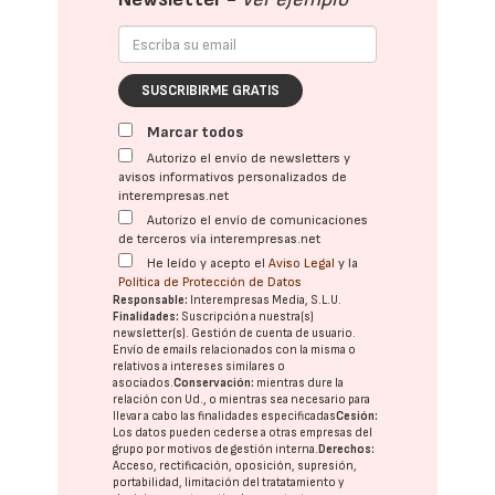
SUSCRIBIRME GRATIS
Marcar todos
Autorizo el envío de newsletters y
avisos informativos personalizados de
interempresas.net
Autorizo el envío de comunicaciones
de terceros vía interempresas.net
He leído y acepto el
Aviso Legal
y la
Política de Protección de Datos
Responsable:
Interempresas Media, S.L.U.
Finalidades:
Suscripción a nuestra(s)
newsletter(s). Gestión de cuenta de usuario.
Envío de emails relacionados con la misma o
relativos a intereses similares o
asociados.
Conservación:
mientras dure la
relación con Ud., o mientras sea necesario para
llevar a cabo las finalidades especificadas
Cesión:
Los datos pueden cederse a otras
empresas del
grupo
por motivos de gestión interna.
Derechos:
Acceso, rectificación, oposición, supresión,
portabilidad, limitación del tratatamiento y