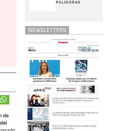
PULIDORAS
NEWSLETTERS
n de
del
 pasado