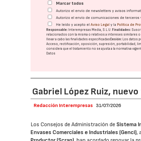
Marcar todos
Autorizo el envío de newsletters y avisos inform
Autorizo el envío de comunicaciones de terceros 
He leído y acepto el
Aviso Legal
y la
Política de Pr
Responsable:
Interempresas Media, S.L.U.
Finalidades:
Suscri
relacionados con la misma o relativos a intereses similares 
llevar a cabo las finalidades especificadas
Cesión:
Los datos p
Acceso, rectificación, oposición, supresión, portabilidad, l
considera que el tratamiento no se ajusta a la normativa vige
Datos
Gabriel López Ruiz, nuevo
Redacción Interempresas
31/07/2026
Los Consejos de Administración de
Sistema I
Envases Comerciales e Industriales (Genci)
,
Productor (Scrap)
, han acordado renovar la p