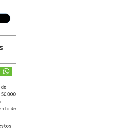
s
 de
e 50.000
á
iento de
uestos