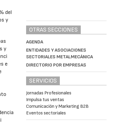
1% del
os y
OTRAS SECCIONES
bas
AGENDA
s y
ENTIDADES Y ASOCIACIONES
enci
SECTORIALES METALMECÁNICA
es e
DIRECTORIO POR EMPRESAS
e
SERVICIOS
Jornadas Profesionales
nto
Impulsa tus ventas
Comunicación y Marketing B2B
dencia
Eventos sectoriales
i