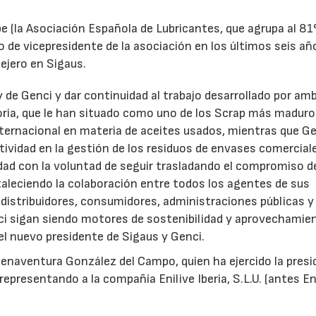
e (la Asociación Española de Lubricantes, que agrupa al 8
 de vicepresidente de la asociación en los últimos seis añ
ejero en Sigaus.
y de Genci y dar continuidad al trabajo desarrollado por am
oria, que le han situado como uno de los Scrap más maduro
nternacional en materia de aceites usados, mientras que G
tividad en la gestión de los residuos de envases comercial
idad con la voluntad de seguir trasladando el compromiso d
taleciendo la colaboración entre todos los agentes de sus
distribuidores, consumidores, administraciones públicas y
ci sigan siendo motores de sostenibilidad y aprovechamie
el nuevo presidente de Sigaus y Genci.
enaventura González del Campo, quien ha ejercido la presi
epresentando a la compañía Enilive Iberia, S.L.U. (antes En