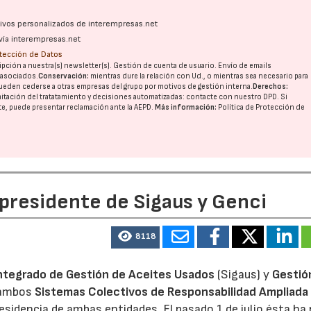
ativos personalizados de interempresas.net
vía interempresas.net
otección de Datos
pción a nuestra(s) newsletter(s). Gestión de cuenta de usuario. Envío de emails
o asociados.
Conservación:
mientras dure la relación con Ud., o mientras sea necesario para
ueden cederse a otras
empresas del grupo
por motivos de gestión interna.
Derechos:
imitación del tratatamiento y decisiones automatizadas:
contacte con nuestro DPD
. Si
nte, puede presentar reclamación ante la
AEPD
.
Más información:
Política de Protección de
 presidente de Sigaus y Genci
8118
ntegrado de Gestión de Aceites Usados
(Sigaus) y
Gestió
 ambos
Sistemas Colectivos de Responsabilidad Ampliada 
residencia de ambas entidades. El pasado 1 de julio ésta ha