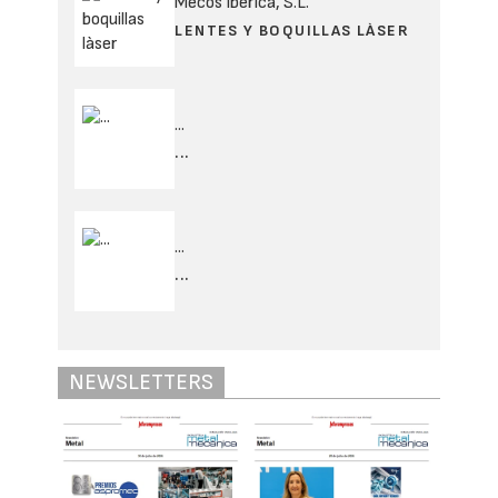
Mecos Ibérica, S.L.
LENTES Y BOQUILLAS LÀSER
...
...
...
...
NEWSLETTERS