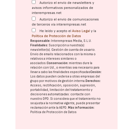
Autorizo el envío de newsletters y
avisos informativos personalizados de
interempresas.net
Autorizo el envío de comunicaciones
de terceros vía interempresas.net
He leído y acepto el
Aviso Legal
y la
Política de Protección de Datos
Responsable:
Interempresas Media, S.L.U.
Finalidades:
Suscripción a nuestra(s)
newsletter(s). Gestión de cuenta de usuario.
Envío de emails relacionados con la misma o
relativos a intereses similares o
asociados.
Conservación:
mientras dure la
relación con Ud., o mientras sea necesario para
llevar a cabo las finalidades especificadas
Cesión:
Los datos pueden cederse a otras
empresas del
grupo
por motivos de gestión interna.
Derechos:
Acceso, rectificación, oposición, supresión,
portabilidad, limitación del tratatamiento y
decisiones automatizadas:
contacte con
nuestro DPD
. Si considera que el tratamiento no
se ajusta a la normativa vigente, puede presentar
reclamación ante la
AEPD
.
Más información:
Política de Protección de Datos