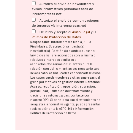
Autorizo el envío de newsletters y
avisos informativos personalizados de
interempresas.net
Autorizo el envío de comunicaciones
de terceros vía interempresas.net
He leído y acepto el
Aviso Legal
y la
Política de Protección de Datos
Responsable:
Interempresas Media, S.L.U.
Finalidades:
Suscripción a nuestra(s)
newsletter(s). Gestión de cuenta de usuario.
Envío de emails relacionados con la misma o
relativos a intereses similares o
asociados.
Conservación:
mientras dure la
relación con Ud., o mientras sea necesario para
llevar a cabo las finalidades especificadas
Cesión:
Los datos pueden cederse a otras
empresas del
grupo
por motivos de gestión interna.
Derechos:
Acceso, rectificación, oposición, supresión,
portabilidad, limitación del tratatamiento y
decisiones automatizadas:
contacte con
nuestro DPD
. Si considera que el tratamiento no
se ajusta a la normativa vigente, puede presentar
reclamación ante la
AEPD
.
Más información:
Política de Protección de Datos