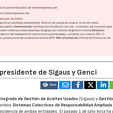
ativos personalizados de interempresas.net
vía interempresas.net
28/07/2026
30/07/2026
otección de Datos
pción a nuestra(s) newsletter(s). Gestión de cuenta de usuario. Envío de emails
o asociados.
Conservación:
mientras dure la relación con Ud., o mientras sea necesario para
ueden cederse a otras
empresas del grupo
por motivos de gestión interna.
Derechos:
imitación del tratatamiento y decisiones automatizadas:
contacte con nuestro DPD
. Si
nte, puede presentar reclamación ante la
AEPD
.
Más información:
Política de Protección de
 presidente de Sigaus y Genci
7040
ntegrado de Gestión de Aceites Usados
(Sigaus) y
Gestió
 ambos
Sistemas Colectivos de Responsabilidad Ampliada 
residencia de ambas entidades. El pasado 1 de julio ésta ha