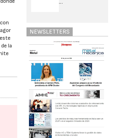
s donde
...
 con
Fagor
NEWSLETTERS
 este
 de la
mite