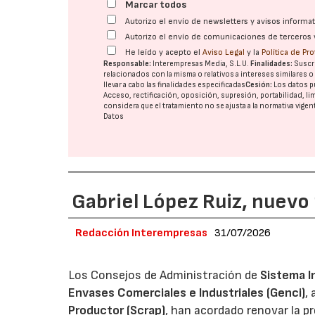
Marcar todos
Autorizo el envío de newsletters y avisos inform
Autorizo el envío de comunicaciones de terceros 
He leído y acepto el
Aviso Legal
y la
Política de Pr
Responsable:
Interempresas Media, S.L.U.
Finalidades:
Suscri
relacionados con la misma o relativos a intereses similares 
llevar a cabo las finalidades especificadas
Cesión:
Los datos p
Acceso, rectificación, oposición, supresión, portabilidad, l
considera que el tratamiento no se ajusta a la normativa vige
Datos
Gabriel López Ruiz, nuevo
Redacción Interempresas
31/07/2026
Los Consejos de Administración de
Sistema I
Envases Comerciales e Industriales (Genci)
,
Productor (Scrap)
, han acordado renovar la p