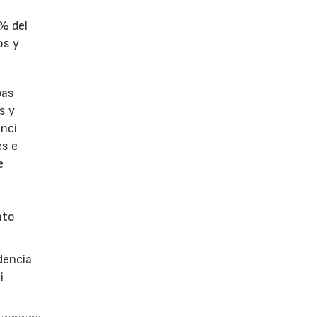
1% del
os y
bas
s y
enci
es e
e
nto
dencia
i