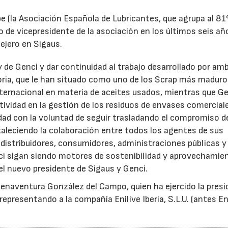
e (la Asociación Española de Lubricantes, que agrupa al 8
 de vicepresidente de la asociación en los últimos seis añ
ejero en Sigaus.
y de Genci y dar continuidad al trabajo desarrollado por am
oria, que le han situado como uno de los Scrap más maduro
nternacional en materia de aceites usados, mientras que G
tividad en la gestión de los residuos de envases comercial
idad con la voluntad de seguir trasladando el compromiso d
taleciendo la colaboración entre todos los agentes de sus
distribuidores, consumidores, administraciones públicas y
ci sigan siendo motores de sostenibilidad y aprovechamie
el nuevo presidente de Sigaus y Genci.
enaventura González del Campo, quien ha ejercido la presi
epresentando a la compañía Enilive Iberia, S.L.U. (antes En