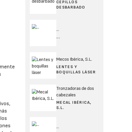
CEPILLOS
DESBARBADO
...
...
Mecos Ibérica, S.L.
tamente
LENTES Y
BOQUILLAS LÀSER
s
Tronzadoras de dos
cabezales
MECAL IBÉRICA,
ivos,
S.L.
 más
los
iones
...