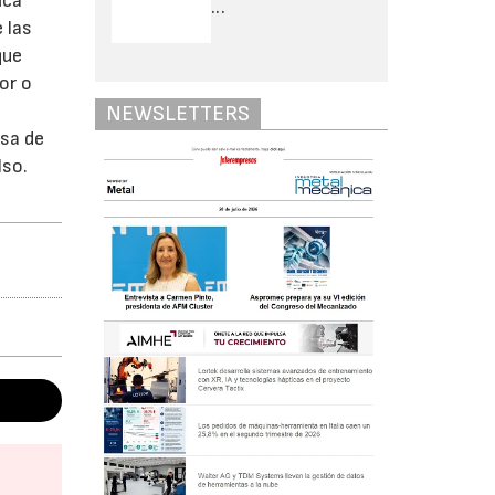
ica
...
 las
que
or o
NEWSLETTERS
esa de
lso.