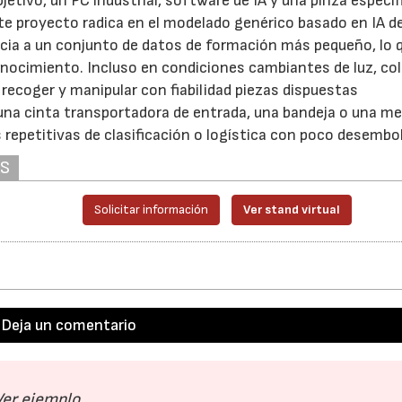
etivo, un PC industrial, software de IA y una pinza específ
ste proyecto radica en el modelado genérico basado en IA de
cia a un conjunto de datos de formación más pequeño, lo 
onocimiento. Incluso en condiciones cambiantes de luz, col
e recoger y manipular con fiabilidad piezas dispuestas
 una cinta transportadora de entrada, una bandeja o una m
repetitivas de clasificación o logística con poco desembo
AS
Solicitar información
Ver stand virtual
Deja un comentario
Ver ejemplo