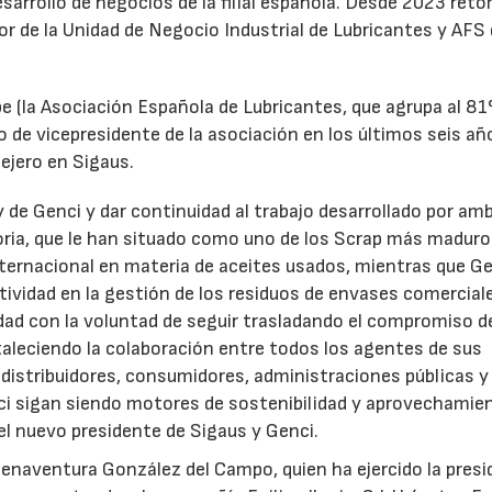
desarrollo de negocios de la filial española. Desde 2023 ret
tor de la Unidad de Negocio Industrial de Lubricantes y AFS
e (la Asociación Española de Lubricantes, que agrupa al 8
 de vicepresidente de la asociación en los últimos seis añ
ejero en Sigaus.
y de Genci y dar continuidad al trabajo desarrollado por am
oria, que le han situado como uno de los Scrap más maduro
nternacional en materia de aceites usados, mientras que G
tividad en la gestión de los residuos de envases comercial
idad con la voluntad de seguir trasladando el compromiso d
taleciendo la colaboración entre todos los agentes de sus
distribuidores, consumidores, administraciones públicas y
ci sigan siendo motores de sostenibilidad y aprovechamie
el nuevo presidente de Sigaus y Genci.
enaventura González del Campo, quien ha ejercido la presi