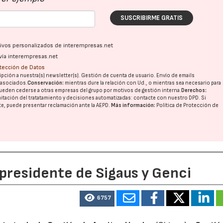
SUSCRIBIRME GRATIS
28/07/2026
30/07/2026
ativos personalizados de interempresas.net
vía interempresas.net
otección de Datos
pción a nuestra(s) newsletter(s). Gestión de cuenta de usuario. Envío de emails
o asociados.
Conservación:
mientras dure la relación con Ud., o mientras sea necesario para
ueden cederse a otras
empresas del grupo
por motivos de gestión interna.
Derechos:
imitación del tratatamiento y decisiones automatizadas:
contacte con nuestro DPD
. Si
nte, puede presentar reclamación ante la
AEPD
.
Más información:
Política de Protección de
 presidente de Sigaus y Genci
6757