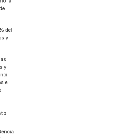
omó la
 de
1% del
os y
bas
s y
enci
es e
e
nto
dencia