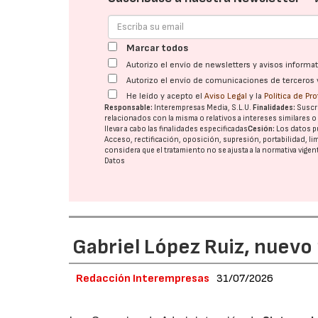
Marcar todos
Autorizo el envío de newsletters y avisos inform
Autorizo el envío de comunicaciones de terceros 
He leído y acepto el
Aviso Legal
y la
Política de Pr
Responsable:
Interempresas Media, S.L.U.
Finalidades:
Suscri
relacionados con la misma o relativos a intereses similares 
llevar a cabo las finalidades especificadas
Cesión:
Los datos p
Acceso, rectificación, oposición, supresión, portabilidad, l
considera que el tratamiento no se ajusta a la normativa vige
Datos
Gabriel López Ruiz, nuevo
Redacción Interempresas
31/07/2026