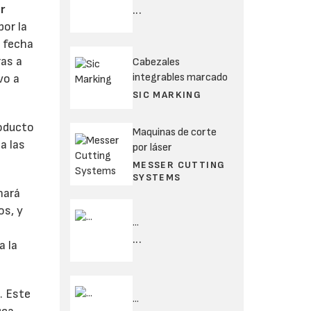
r
...
por la
a fecha
ras a
Cabezales
integrables marcado
vo a
SIC MARKING
roducto
Maquinas de corte
a las
por láser
MESSER CUTTING
SYSTEMS
nará
os, y
...
...
a la
. Este
...