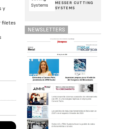
MESSER CUTTING
SYSTEMS
s y
 filetes
NEWSLETTERS
s