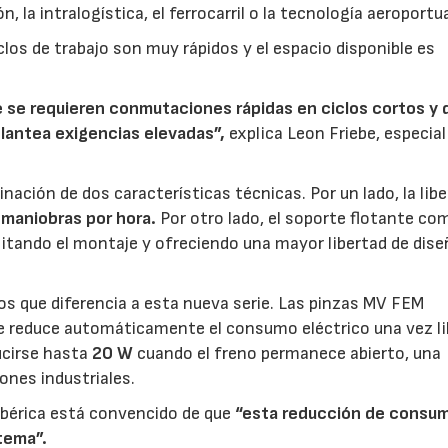
 la intralogística, el ferrocarril o la tecnología aeroportua
iclos de trabajo son muy rápidos y el espacio disponible es
e se requieren conmutaciones rápidas en ciclos cortos y
plantea exigencias elevadas”,
explica Leon Friebe, especial
nación de dos características técnicas. Por un lado, la lib
maniobras por hora.
Por otro lado, el soporte flotante c
cilitando el montaje y ofreciendo una mayor libertad de dis
tos que diferencia a esta nueva serie. Las pinzas MV FEM
ue reduce automáticamente el consumo eléctrico una vez l
ducirse hasta
20 W
cuando el freno permanece abierto, una
ones industriales.
 Ibérica está convencido de que
“esta reducción de consu
stema”.