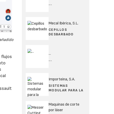
...
Mecal Ibérica, S.L.
CEPILLOS
DESBARBADO
 añadido
...
 flujos
...
nto
s
cal
Importeina, S.A.
SISTEMAS
ssault
MODULAR PARA LA
Maquinas de corte
por láser