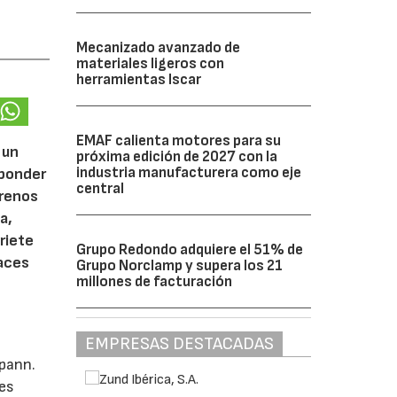
Mecanizado avanzado de
materiales ligeros con
herramientas Iscar
EMAF calienta motores para su
 un
próxima edición de 2027 con la
industria manufacturera como eje
sponder
central
frenos
a,
riete
Grupo Redondo adquiere el 51% de
paces
Grupo Norclamp y supera los 21
millones de facturación
EMPRESAS DESTACADAS
spann.
res