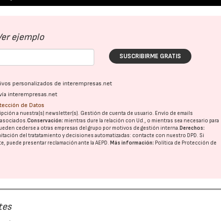
28/07/2026
30/07/2026
Ver ejemplo
SUSCRIBIRME GRATIS
ativos personalizados de interempresas.net
vía interempresas.net
otección de Datos
pción a nuestra(s) newsletter(s). Gestión de cuenta de usuario. Envío de emails
o asociados.
Conservación:
mientras dure la relación con Ud., o mientras sea necesario para
ueden cederse a otras
empresas del grupo
por motivos de gestión interna.
Derechos:
imitación del tratatamiento y decisiones automatizadas:
contacte con nuestro DPD
. Si
nte, puede presentar reclamación ante la
AEPD
.
Más información:
Política de Protección de
tes