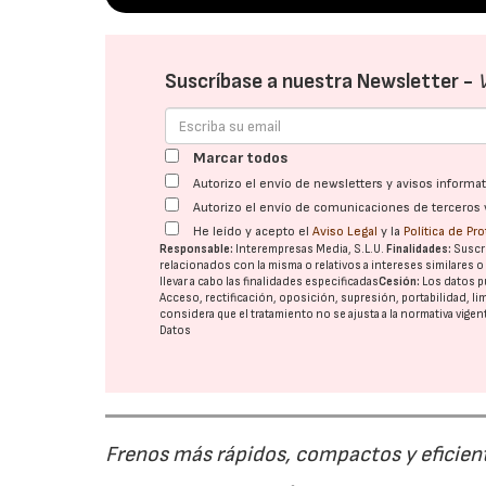
Suscríbase a nuestra Newsletter -
Marcar todos
Autorizo el envío de newsletters y avisos inform
Autorizo el envío de comunicaciones de terceros 
He leído y acepto el
Aviso Legal
y la
Política de Pr
Responsable:
Interempresas Media, S.L.U.
Finalidades:
Suscri
relacionados con la misma o relativos a intereses similares 
llevar a cabo las finalidades especificadas
Cesión:
Los datos p
Acceso, rectificación, oposición, supresión, portabilidad, l
considera que el tratamiento no se ajusta a la normativa vige
Datos
Frenos más rápidos, compactos y eficien