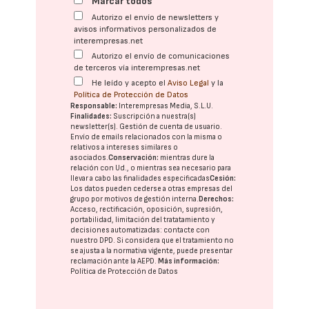
Marcar todos
Autorizo el envío de newsletters y
avisos informativos personalizados de
interempresas.net
Autorizo el envío de comunicaciones
de terceros vía interempresas.net
He leído y acepto el
Aviso Legal
y la
Política de Protección de Datos
Responsable:
Interempresas Media, S.L.U.
Finalidades:
Suscripción a nuestra(s)
newsletter(s). Gestión de cuenta de usuario.
Envío de emails relacionados con la misma o
relativos a intereses similares o
asociados.
Conservación:
mientras dure la
relación con Ud., o mientras sea necesario para
llevar a cabo las finalidades especificadas
Cesión:
Los datos pueden cederse a otras
empresas del
grupo
por motivos de gestión interna.
Derechos:
Acceso, rectificación, oposición, supresión,
portabilidad, limitación del tratatamiento y
decisiones automatizadas:
contacte con
nuestro DPD
. Si considera que el tratamiento no
se ajusta a la normativa vigente, puede presentar
reclamación ante la
AEPD
.
Más información:
Política de Protección de Datos