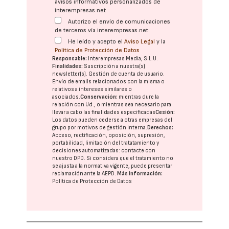
avisos informativos personalizados de
interempresas.net
Autorizo el envío de comunicaciones
de terceros vía interempresas.net
He leído y acepto el
Aviso Legal
y la
Política de Protección de Datos
Responsable:
Interempresas Media, S.L.U.
Finalidades:
Suscripción a nuestra(s)
newsletter(s). Gestión de cuenta de usuario.
Envío de emails relacionados con la misma o
relativos a intereses similares o
asociados.
Conservación:
mientras dure la
relación con Ud., o mientras sea necesario para
llevar a cabo las finalidades especificadas
Cesión:
Los datos pueden cederse a otras
empresas del
grupo
por motivos de gestión interna.
Derechos:
Acceso, rectificación, oposición, supresión,
portabilidad, limitación del tratatamiento y
decisiones automatizadas:
contacte con
nuestro DPD
. Si considera que el tratamiento no
se ajusta a la normativa vigente, puede presentar
reclamación ante la
AEPD
.
Más información:
Política de Protección de Datos