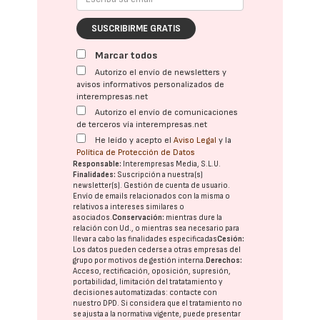
SUSCRIBIRME GRATIS
Marcar todos
Autorizo el envío de newsletters y
avisos informativos personalizados de
interempresas.net
Autorizo el envío de comunicaciones
de terceros vía interempresas.net
He leído y acepto el
Aviso Legal
y la
Política de Protección de Datos
Responsable:
Interempresas Media, S.L.U.
Finalidades:
Suscripción a nuestra(s)
newsletter(s). Gestión de cuenta de usuario.
Envío de emails relacionados con la misma o
relativos a intereses similares o
asociados.
Conservación:
mientras dure la
relación con Ud., o mientras sea necesario para
llevar a cabo las finalidades especificadas
Cesión:
Los datos pueden cederse a otras
empresas del
grupo
por motivos de gestión interna.
Derechos:
Acceso, rectificación, oposición, supresión,
portabilidad, limitación del tratatamiento y
decisiones automatizadas:
contacte con
nuestro DPD
. Si considera que el tratamiento no
se ajusta a la normativa vigente, puede presentar