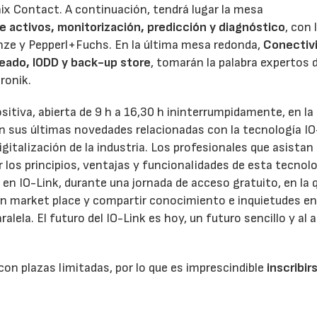
nix Contact. A continuación, tendrá lugar la mesa
de activos, monitorización, predicción y diagnóstico
, con 
nze y Pepperl+Fuchs. En la última mesa redonda,
Conectiv
leado, IODD y back-up store
, tomarán la palabra expertos d
ronik.
tiva, abierta de 9 h a 16,30 h ininterrumpidamente, en la 
 sus últimas novedades relacionadas con la tecnología IO
igitalización de la industria. Los profesionales que asistan 
 los principios, ventajas y funcionalidades de esta tecnol
en IO-Link, durante una jornada de acceso gratuito, en la 
n market place y compartir conocimiento e inquietudes en
lela. El futuro del IO-Link es hoy, un futuro sencillo y al 
con plazas limitadas, por lo que es imprescindible
inscribir