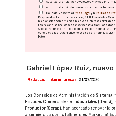
Autorizo el envío de newsletters y avisos inform
Autorizo el envío de comunicaciones de terceros 
He leído y acepto el
Aviso Legal
y la
Política de Pr
Responsable:
Interempresas Media, S.L.U.
Finalidades:
Suscri
relacionados con la misma o relativos a intereses similares 
llevar a cabo las finalidades especificadas
Cesión:
Los datos p
Acceso, rectificación, oposición, supresión, portabilidad, l
considera que el tratamiento no se ajusta a la normativa vige
Datos
Gabriel López Ruiz, nuevo
Redacción Interempresas
31/07/2026
Los Consejos de Administración de
Sistema I
Envases Comerciales e Industriales (Genci)
,
Productor (Scrap)
, han acordado renovar la p
a ser ejercida por TotalEnergies Marketing Esp