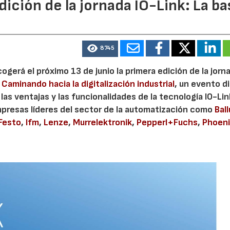
ición de la jornada IO-Link: La ba
8745
ogerá el próximo 13 de junio la primera edición de la jorn
. Caminando hacia la digitalización industrial
, un evento di
las ventajas y las funcionalidades de la tecnología IO-Link
mpresas líderes del sector de la automatización como
Ball
Festo
,
Ifm
,
Lenze
,
Murrelektronik
,
Pepperl+Fuchs
,
Phoen