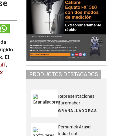
se
ada
rigido
. El
uff
,
ix
PRODUCTOS DESTACADOS
Representaciones
Euromaher
GRANALLADORAS
Pemamek Arasol
Industrial