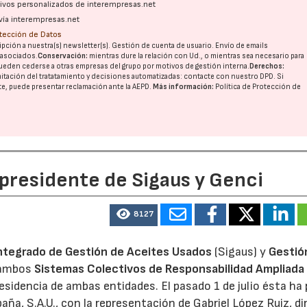
ativos personalizados de interempresas.net
vía interempresas.net
otección de Datos
pción a nuestra(s) newsletter(s). Gestión de cuenta de usuario. Envío de emails
o asociados.
Conservación:
mientras dure la relación con Ud., o mientras sea necesario para
ueden cederse a otras
empresas del grupo
por motivos de gestión interna.
Derechos:
imitación del tratatamiento y decisiones automatizadas:
contacte con nuestro DPD
. Si
nte, puede presentar reclamación ante la
AEPD
.
Más información:
Política de Protección de
 presidente de Sigaus y Genci
8127
ntegrado de Gestión de Aceites Usados
(Sigaus) y
Gestió
 ambos
Sistemas Colectivos de Responsabilidad Ampliada 
residencia de ambas entidades. El pasado 1 de julio ésta ha
aña, S.A.U., con la representación de Gabriel López Ruiz, di