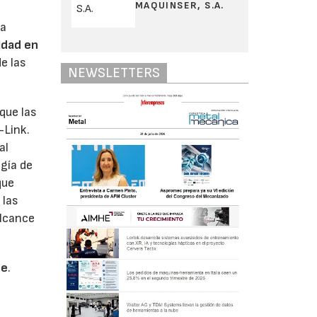
MAQUINSER, S.A.
la
idad en
e las
NEWSLETTERS
que las
-Link.
al
ogía de
que
 las
alcance
se
.