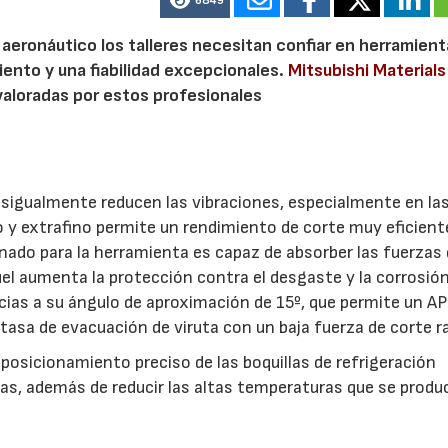
6849
 aeronáutico los talleres necesitan confiar en herramien
iento y una fiabilidad excepcionales.
Mitsubishi Materials
valoradas por estos profesionales
desigualmente reducen las vibraciones, especialmente en la
no y extrafino permite un rendimiento de corte muy eficient
nado para la herramienta es capaz de absorber las fuerzas
el aumenta la protección contra el desgaste y la corrosión
acias a su ángulo de aproximación de 15º, que permite un A
asa de evacuación de viruta con un baja fuerza de corte ra
 posicionamiento preciso de las boquillas de refrigeración
tas, además de reducir las altas temperaturas que se produ