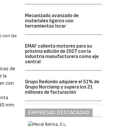
Mecanizado avanzado de
materiales ligeros con
herramientas Iscar
o con las
EMAF calienta motores para su
próxima edición de 2027 con la
industria manufacturera como eje
central
icas de
e la
Grupo Redondo adquiere el 51% de
can con
Grupo Norclamp y supera los 21
millones de facturación
enta
 80 mm
EMPRESAS DESTACADAS