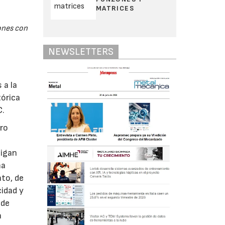
MATRICES
iones con
NEWSLETTERS
 a la
tórica
C.
uro
sigan
ma
to, de
cidad y
 de
a