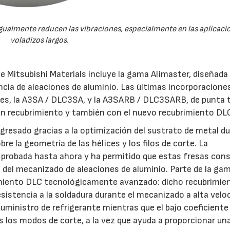
sigualmente reducen las vibraciones, especialmente en las aplicac
voladizos largos.
 Mitsubishi Materials incluye la gama Alimaster, diseñada
ncia de aleaciones de aluminio. Las últimas incorporaciones
ces, la A3SA / DLC3SA, y la A3SARB / DLC3SARB, de punta 
sin recubrimiento y también con el nuevo recubrimiento DL
ogresado gracias a la optimización del sustrato de metal d
re la geometría de las hélices y los filos de corte. La
 probada hasta ahora y ha permitido que estas fresas con
 del mecanizado de aleaciones de aluminio. Parte de la ga
imiento DLC tecnológicamente avanzado: dicho recubrimien
sistencia a la soldadura durante el mecanizado a alta velo
uministro de refrigerante mientras que el bajo coeficiente
os los modos de corte, a la vez que ayuda a proporcionar un