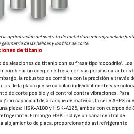
a la optimización del sustrato de metal duro microgranulado junt
 geometría de las hélices y los filos de corte.
iones de titanio
 de aleaciones de titanio con su fresa tipo ‘cocodrilo’. Los
n combinar un cuerpo de fresa con sus propias característ
mbargo, la robustez se combina con la precisión a través d
ientos de la placa que se calculan individualmente y se colo
to de corte posible y el control contra vibraciones. Para
 la gran capacidad de arranque de material, la serie ASPX cu
 una pieza: HSK-A100 y HSK-A125, ambos con cuerpos de
 refrigerante. El mango HSK incluye un canal central de
a alojamiento de placa, proporcionando así refrigerante