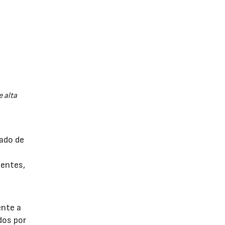
 alta
zado de
nentes,
ente a
dos por