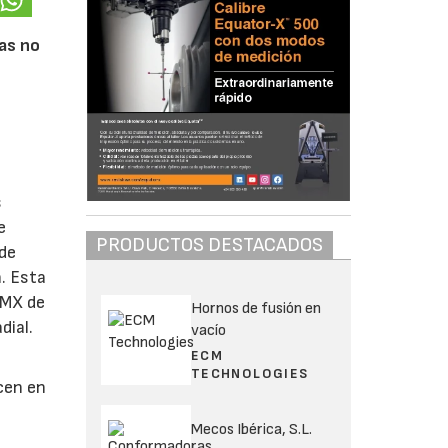
tas no
s
e
PRODUCTOS DESTACADOS
 de
. Esta
PMX de
Hornos de fusión en
dial.
vacío
ECM
TECHNOLOGIES
cen en
Mecos Ibérica, S.L.