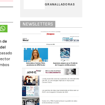
GRANALLADORAS
NEWSLETTERS
n de
del
 pasado
rector
 ambos