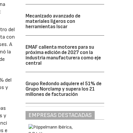
ina
:
Mecanizado avanzado de
materiales ligeros con
herramientas Iscar
tro del
nta con
ses. A
EMAF calienta motores para su
omó la
próxima edición de 2027 con la
industria manufacturera como eje
 de
central
1% del
Grupo Redondo adquiere el 51% de
os y
Grupo Norclamp y supera los 21
millones de facturación
bas
EMPRESAS DESTACADAS
s y
enci
es e