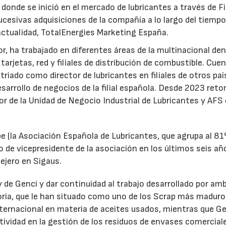
 donde se inició en el mercado de lubricantes a través de F
ucesivas adquisiciones de la compañía a lo largo del tiempo
 actualidad, TotalEnergies Marketing España.
r, ha trabajado en diferentes áreas de la multinacional den
arjetas, red y filiales de distribución de combustible. Cue
triado como director de lubricantes en filiales de otros paí
desarrollo de negocios de la filial española. Desde 2023 ret
tor de la Unidad de Negocio Industrial de Lubricantes y AFS
e (la Asociación Española de Lubricantes, que agrupa al 8
 de vicepresidente de la asociación en los últimos seis añ
ejero en Sigaus.
y de Genci y dar continuidad al trabajo desarrollado por am
oria, que le han situado como uno de los Scrap más maduro
nternacional en materia de aceites usados, mientras que G
tividad en la gestión de los residuos de envases comercial