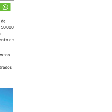
 de
e 50.000
á
iento de
uestos
adrados
0