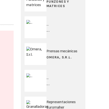
PUNZONES Y
MATRICES
...
...
Prensas mecánicas
OMERA, S.R.L.
...
...
Representaciones
Euromaher