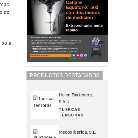
smac.
o de
 sola
PRODUCTOS DESTACADOS
Heico Fasteners,
S.A.U.
TUERCAS
TENSORAS
Mecos Ibérica, S.L.