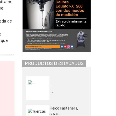
cita en
se
ueda de
e
a que
PRODUCTOS DESTACADOS
...
...
Heico Fasteners,
S.A.U.