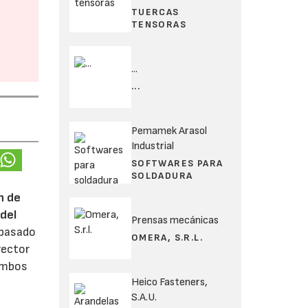
TUERCAS
TENSORAS
...
...
Pemamek Arasol
Industrial
SOFTWARES PARA
SOLDADURA
n de
del
Prensas mecánicas
 pasado
OMERA, S.R.L.
rector
 ambos
Heico Fasteners,
S.A.U.