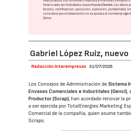
relacionados con la misma o relativos a intereses similares 
llevar a cabo las finalidades especificadas
Cesión:
Los datos p
Acceso, rectificación, oposición, supresión, portabilidad, l
considera que el tratamiento no se ajusta a la normativa vige
Datos
Gabriel López Ruiz, nuevo
Redacción Interempresas
31/07/2026
Los Consejos de Administración de
Sistema I
Envases Comerciales e Industriales (Genci)
,
Productor (Scrap)
, han acordado renovar la p
a ser ejercida por TotalEnergies Marketing Esp
Comercial de la compañía, quien asume tambié
Scraps.