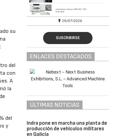
28/07/2026
lado su
SUSCRIBIRSE
ina
:
ENLACES DESTACADOS
tro del
nta con
ses. A
omó la
 de
ÚLTIMAS NOTICIAS
1% del
Indra pone en marcha una planta de
os y
producción de vehículos militares
en Galicia