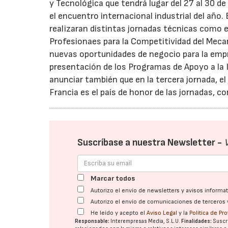
y Tecnológica que tendrá lugar del 27 al 30 d
el encuentro internacional industrial del año.
realizaran distintas jornadas técnicas como 
Profesionaes para la Competitividad del Mecan
nuevas oportunidades de negocio para la empr
presentación de los Programas de Apoyo a la I
anunciar también que en la tercera jornada, el 
Francia es el país de honor de las jornadas, 
Suscríbase a nuestra Newsletter -
Marcar todos
Autorizo el envío de newsletters y avisos inform
Autorizo el envío de comunicaciones de terceros 
He leído y acepto el
Aviso Legal
y la
Política de Pr
Responsable:
Interempresas Media, S.L.U.
Finalidades:
Suscri