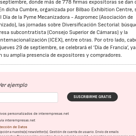
e septiembre, donde más de 778 firmas expositoras se dan 
 En dicha Cumbre, organizada por Bilbao Exhibition Centre, 
el Día de la Pyme Mecanizadora - Aspromec (Asociación de
izado), las jornadas sobre Diversificación Sectorial: búsq
esa subcontratista (Consejo Superior de Cámaras) y la
nternacionalización (ICEX), entre otras. Por otro lado, cab
jueves 29 de septiembre, se celebrará el ‘Día de Francia’, y
con su amplia presencia de expositores y compradores.
Ver ejemplo
SUSCRIBIRME GRATIS
ativos personalizados de interempresas.net
vía interempresas.net
otección de Datos
pción a nuestra(s) newsletter(s). Gestión de cuenta de usuario. Envío de emails