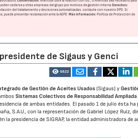
o asociados.
Conservación:
mientras dure la relación con Ud., o mientras sea necesario para
ueden cederse a otras
empresas del grupo
por motivos de gestión interna.
Derechos:
imitación del tratatamiento y decisiones automatizadas:
contacte con nuestro DPD
. Si
nte, puede presentar reclamación ante la
AEPD
.
Más información:
Política de Protección de
 presidente de Sigaus y Genci
6822
ntegrado de Gestión de Aceites Usados
(Sigaus) y
Gestió
 ambos
Sistemas Colectivos de Responsabilidad Ampliada 
residencia de ambas entidades. El pasado 1 de julio ésta ha
aña, S.A.U., con la representación de Gabriel López Ruiz, di
n la presidencia de SIGRAP, la entidad administradora de