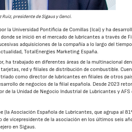
 Ruiz, presidente de Sigaus y Genci.
28/07/2026
30/07/2026
or la Universidad Pontificia de Comillas (Icai) y ha desarrol
 donde se inició en el mercado de lubricantes a través de F
ucesivas adquisiciones de la compañía a lo largo del tiempo
 actualidad, TotalEnergies Marketing España.
r, ha trabajado en diferentes áreas de la multinacional den
arjetas, red y filiales de distribución de combustible. Cue
triado como director de lubricantes en filiales de otros paí
desarrollo de negocios de la filial española. Desde 2023 ret
tor de la Unidad de Negocio Industrial de Lubricantes y AFS
e (la Asociación Española de Lubricantes, que agrupa al 8
 de vicepresidente de la asociación en los últimos seis añ
ejero en Sigaus.