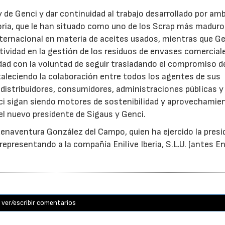
y de Genci y dar continuidad al trabajo desarrollado por am
oria, que le han situado como uno de los Scrap más maduro
nternacional en materia de aceites usados, mientras que G
tividad en la gestión de los residuos de envases comercial
idad con la voluntad de seguir trasladando el compromiso d
taleciendo la colaboración entre todos los agentes de sus
distribuidores, consumidores, administraciones públicas y
ci sigan siendo motores de sostenibilidad y aprovechamie
el nuevo presidente de Sigaus y Genci.
enaventura González del Campo, quien ha ejercido la presi
epresentando a la compañía Enilive Iberia, S.L.U. (antes En
ver/escribir comentarios