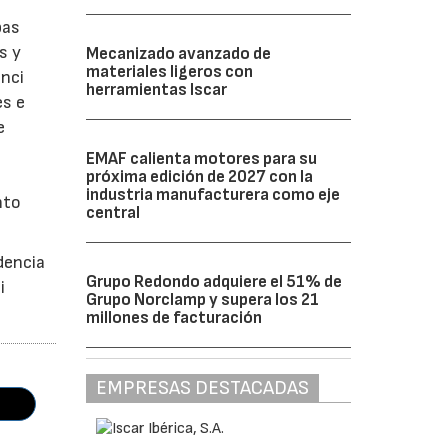
bas
s y
Mecanizado avanzado de
materiales ligeros con
enci
herramientas Iscar
es e
e
EMAF calienta motores para su
próxima edición de 2027 con la
industria manufacturera como eje
nto
central
dencia
Grupo Redondo adquiere el 51% de
i
Grupo Norclamp y supera los 21
millones de facturación
EMPRESAS DESTACADAS