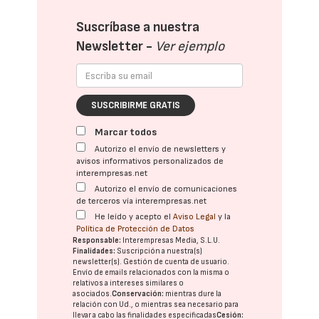
Suscríbase a nuestra
Newsletter -
Ver ejemplo
SUSCRIBIRME GRATIS
Marcar todos
Autorizo el envío de newsletters y
avisos informativos personalizados de
interempresas.net
Autorizo el envío de comunicaciones
de terceros vía interempresas.net
He leído y acepto el
Aviso Legal
y la
Política de Protección de Datos
Responsable:
Interempresas Media, S.L.U.
Finalidades:
Suscripción a nuestra(s)
newsletter(s). Gestión de cuenta de usuario.
Envío de emails relacionados con la misma o
relativos a intereses similares o
asociados.
Conservación:
mientras dure la
relación con Ud., o mientras sea necesario para
llevar a cabo las finalidades especificadas
Cesión: