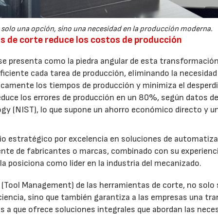
 solo una opción, sino una necesidad en la producción moderna.
28/07/2026
30/07/2026
 de corte reduce los costos de producción
e presenta como la piedra angular de esta transformación
ficiente cada tarea de producción, eliminando la necesidad
camente los tiempos de producción y minimiza el desperdi
duce los errores de producción en un 80%, según datos de
gy (NIST), lo que supone un ahorro económico directo y u
o estratégico por excelencia en soluciones de automatiza
ente de fabricantes o marcas, combinado con su experienc
la posiciona como líder en la industria del mecanizado.
l (Tool Management) de las herramientas de corte, no solo 
iciencia, sino que también garantiza a las empresas una tra
ias a que ofrece soluciones integrales que abordan las nece