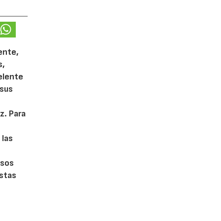
ente,
s,
celente
 sus
z. Para
 las
o
asos
estas