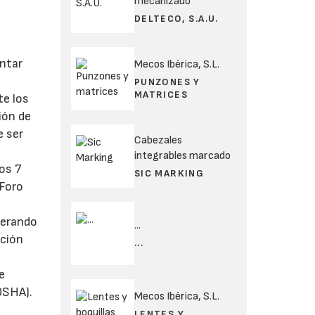
mecanizado
DELTECO, S.A.U.
entar
Mecos Ibérica, S.L.
PUNZONES Y
MATRICES
te los
ión de
e ser
Cabezales
integrables marcado
los 7
SIC MARKING
 Foro
berando
...
ación
...
e
OSHA).
Mecos Ibérica, S.L.
LENTES Y