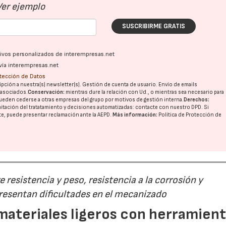
Ver ejemplo
SUSCRIBIRME GRATIS
ativos personalizados de interempresas.net
vía interempresas.net
otección de Datos
pción a nuestra(s) newsletter(s). Gestión de cuenta de usuario. Envío de emails
o asociados.
Conservación:
mientras dure la relación con Ud., o mientras sea necesario para
ueden cederse a otras
empresas del grupo
por motivos de gestión interna.
Derechos:
imitación del tratatamiento y decisiones automatizadas:
contacte con nuestro DPD
. Si
nte, puede presentar reclamación ante la
AEPD
.
Más información:
Política de Protección de
 resistencia y peso, resistencia a la corrosión y
esentan dificultades en el mecanizado
ateriales ligeros con herramien