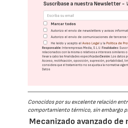
Suscríbase a nuestra Newsletter -
Marcar todos
Autorizo el envío de newsletters y avisos inform
Autorizo el envío de comunicaciones de terceros 
He leído y acepto el
Aviso Legal
y la
Política de Pr
Responsable:
Interempresas Media, S.L.U.
Finalidades:
Suscri
relacionados con la misma o relativos a intereses similares 
llevar a cabo las finalidades especificadas
Cesión:
Los datos p
Acceso, rectificación, oposición, supresión, portabilidad, l
considera que el tratamiento no se ajusta a la normativa vige
Datos
Conocidos por su excelente relación entre
comportamiento térmico, sin embargo pr
Mecanizado avanzado de m