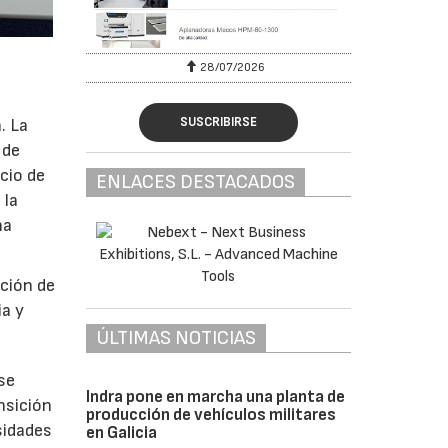
28/07/2026
SUSCRIBIRSE
. La
 de
cio de
ENLACES DESTACADOS
 la
na
ción de
ia y
ÚLTIMAS NOTICIAS
se
Indra pone en marcha una planta de
nsición
producción de vehículos militares
sidades
en Galicia