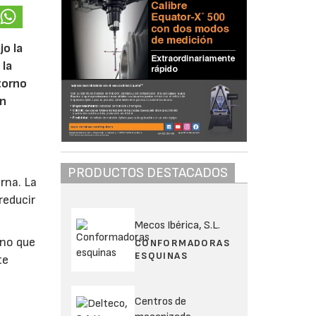
o la
 la
torno
un
PRODUCTOS DESTACADOS
rna. La
reducir
Mecos Ibérica, S.L.
ino que
CONFORMADORAS
ESQUINAS
te
Centros de