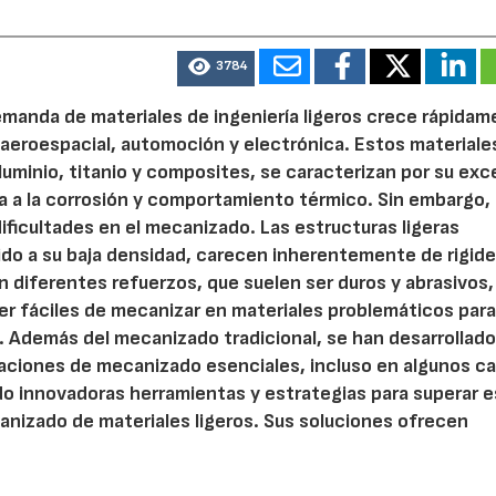
3784
demanda de materiales de ingeniería ligeros crece rápidam
 aeroespacial, automoción y electrónica. Estos materiale
aluminio, titanio y composites, se caracterizan por su ex
ia a la corrosión y comportamiento térmico. Sin embargo,
ficultades en el mecanizado. Las estructuras ligeras
do a su baja densidad, carecen inherentemente de rigide
zan diferentes refuerzos, que suelen ser duros y abrasivos,
er fáciles de mecanizar en materiales problemáticos para
Además del mecanizado tradicional, se han desarrollad
eraciones de mecanizado esenciales, incluso en algunos c
o innovadoras herramientas y estrategias para superar 
canizado de materiales ligeros. Sus soluciones ofrecen