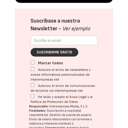
Suscríbase a nuestra
Newsletter -
Ver ejemplo
SUSCRIBIRME GRATIS
Marcar todos
Autorizo el envío de newsletters y
avisos informativos personalizados de
interempresas.net
Autorizo el envío de comunicaciones
de terceros vía interempresas.net
He leído y acepto el
Aviso Legal
y la
Política de Protección de Datos
Responsable:
Interempresas Media, S.L.U.
Finalidades:
Suscripción a nuestra(s)
newsletter(s). Gestión de cuenta de usuario.
Envío de emails relacionados con la misma o
relativos a intereses similares o
asociados.
Conservación:
mientras dure la