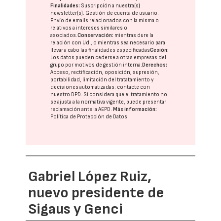
Finalidades:
Suscripción a nuestra(s)
newsletter(s). Gestión de cuenta de usuario.
Envío de emails relacionados con la misma o
relativos a intereses similares o
asociados.
Conservación:
mientras dure la
relación con Ud., o mientras sea necesario para
llevar a cabo las finalidades especificadas
Cesión:
Los datos pueden cederse a otras
empresas del
grupo
por motivos de gestión interna.
Derechos:
Acceso, rectificación, oposición, supresión,
portabilidad, limitación del tratatamiento y
decisiones automatizadas:
contacte con
nuestro DPD
. Si considera que el tratamiento no
se ajusta a la normativa vigente, puede presentar
reclamación ante la
AEPD
.
Más información:
Política de Protección de Datos
Gabriel López Ruiz,
nuevo presidente de
Sigaus y Genci