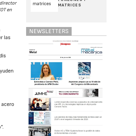
director
MATRICES
/OT en
s
NEWSLETTERS
r las
dis
d
ayuden
 acero
o
”.