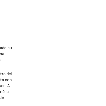
lado su
ina
:
tro del
nta con
ses. A
omó la
 de