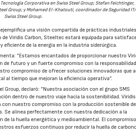
Tecnología Corporativa en Swiss Steel Group; Stefan Feichtinger, 
Steel Group; y Mohamed El-Khatouti, coordinador de Seguridad IT
Swiss Steel Group.
jemplifica una visión compartida de prácticas industriale
 de Viridis Carbon, Steeltec estará equipada para satisface
ficiente de la energía en la industria siderúrgica.
omenta: “Estamos encantados de proporcionar nuestro Viri
n de futuro y un fuerte compromiso con la responsabilida
estro compromiso de ofrecer soluciones innovadoras que 
l al tiempo que mejoran la eficiencia operativa”.
l Group, declaró: “Nuestra asociación con el grupo SMS
ión dentro de nuestro viaje hacia la sostenibilidad. Viridis
en con nuestro compromiso con la producción sostenible de
s. Se alinea perfectamente con nuestra dedicación a la
ón de la huella energética y medioambiental. El compromis
estros esfuerzos continuos por reducir la huella de carbono