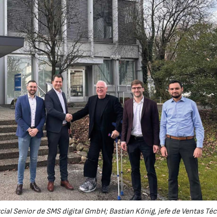
cial Senior de SMS digital GmbH; Bastian König, jefe de Ventas Té