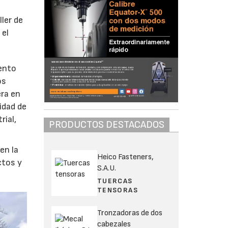
ller de
 el
iento
os
ra en
idad de
rial,
PRODUCTOS DESTACADOS
en la
Heico Fasteners,
ctos y
S.A.U.
TUERCAS
TENSORAS
Tronzadoras de dos
cabezales