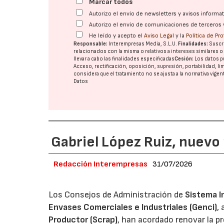
Marcar todos
Autorizo el envío de newsletters y avisos inform
Autorizo el envío de comunicaciones de terceros 
He leído y acepto el
Aviso Legal
y la
Política de Pr
Responsable:
Interempresas Media, S.L.U.
Finalidades:
Suscri
relacionados con la misma o relativos a intereses similares 
llevar a cabo las finalidades especificadas
Cesión:
Los datos p
Acceso, rectificación, oposición, supresión, portabilidad, l
considera que el tratamiento no se ajusta a la normativa vige
Datos
Gabriel López Ruiz, nuevo
Redacción Interempresas
31/07/2026
Los Consejos de Administración de
Sistema I
Envases Comerciales e Industriales (Genci)
,
Productor (Scrap)
, han acordado renovar la p