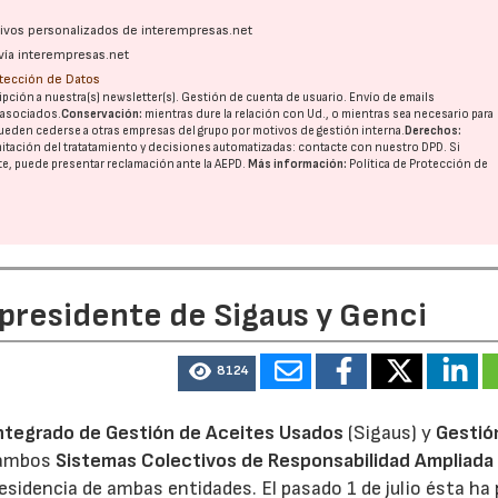
ativos personalizados de interempresas.net
vía interempresas.net
otección de Datos
pción a nuestra(s) newsletter(s). Gestión de cuenta de usuario. Envío de emails
o asociados.
Conservación:
mientras dure la relación con Ud., o mientras sea necesario para
ueden cederse a otras
empresas del grupo
por motivos de gestión interna.
Derechos:
imitación del tratatamiento y decisiones automatizadas:
contacte con nuestro DPD
. Si
nte, puede presentar reclamación ante la
AEPD
.
Más información:
Política de Protección de
 presidente de Sigaus y Genci
8124
ntegrado de Gestión de Aceites Usados
(Sigaus) y
Gestió
 ambos
Sistemas Colectivos de Responsabilidad Ampliada 
residencia de ambas entidades. El pasado 1 de julio ésta ha