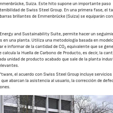
Emmenbrücke, Suiza. Este hito supone un importante paso
tenibilidad de Swiss Steel Group. En una primera fase, el ta
e barras brillantes de Emmenbrücke (Suiza) se equiparán con
 Energy and Sustainability Suite, permite hacer un seguim
as en una planta. Utiliza una metodología basada en model
r e informar de la cantidad de CO
equivalente que se gene
2
calcula la Huella de Carbono de Producto, es decir, la cant
da unidad de producto acabado que sale de la planta indust
elevantes.
ftware, el acuerdo con Swiss Steel Group incluye servicios 
que abarcan la asistencia al usuario, la corrección de defe
iones.