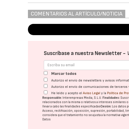
COMENTARIOS AL ARTÍCULO/NOTICIA
Suscríbase a nuestra Newsletter -
Marcar todos
Autorizo el envío de newsletters y avisos inform
Autorizo el envío de comunicaciones de terceros 
He leído y acepto el
Aviso Legal
y la
Política de Pr
Responsable:
Interempresas Media, S.L.U.
Finalidades:
Suscri
relacionados con la misma o relativos a intereses similares 
llevar a cabo las finalidades especificadas
Cesión:
Los datos p
Acceso, rectificación, oposición, supresión, portabilidad, l
considera que el tratamiento no se ajusta a la normativa vige
Datos