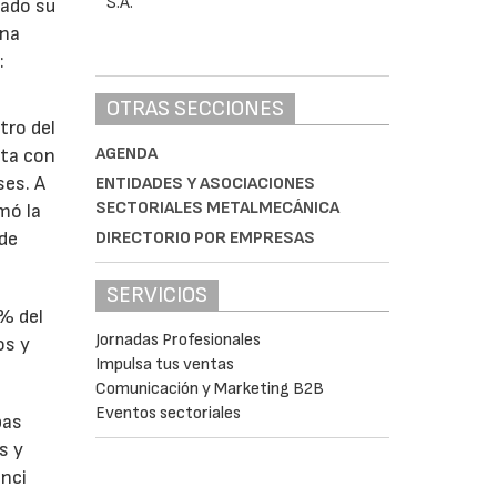
lado su
ina
:
OTRAS SECCIONES
tro del
AGENDA
nta con
ses. A
ENTIDADES Y ASOCIACIONES
SECTORIALES METALMECÁNICA
omó la
DIRECTORIO POR EMPRESAS
 de
SERVICIOS
1% del
Jornadas Profesionales
os y
Impulsa tus ventas
Comunicación y Marketing B2B
Eventos sectoriales
bas
s y
enci