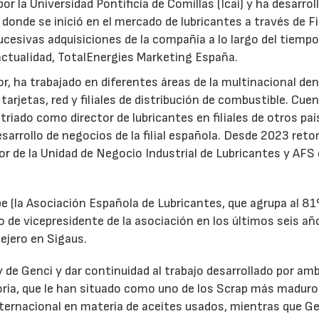
or la Universidad Pontificia de Comillas (Icai) y ha desarrol
 donde se inició en el mercado de lubricantes a través de F
ucesivas adquisiciones de la compañía a lo largo del tiempo
 actualidad, TotalEnergies Marketing España.
r, ha trabajado en diferentes áreas de la multinacional den
arjetas, red y filiales de distribución de combustible. Cue
triado como director de lubricantes en filiales de otros paí
desarrollo de negocios de la filial española. Desde 2023 ret
tor de la Unidad de Negocio Industrial de Lubricantes y AFS
e (la Asociación Española de Lubricantes, que agrupa al 8
 de vicepresidente de la asociación en los últimos seis añ
ejero en Sigaus.
y de Genci y dar continuidad al trabajo desarrollado por am
oria, que le han situado como uno de los Scrap más maduro
nternacional en materia de aceites usados, mientras que G