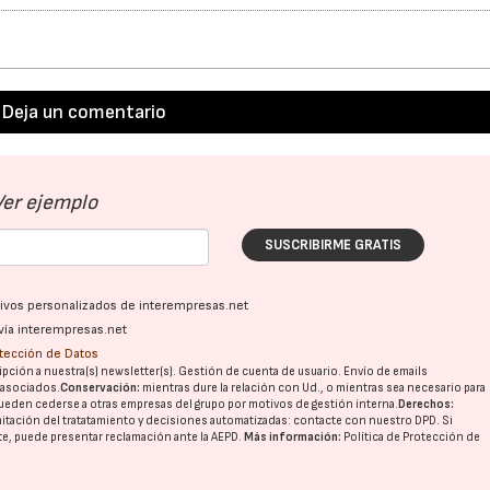
Deja un comentario
Ver ejemplo
SUSCRIBIRME GRATIS
ativos personalizados de interempresas.net
vía interempresas.net
otección de Datos
pción a nuestra(s) newsletter(s). Gestión de cuenta de usuario. Envío de emails
o asociados.
Conservación:
mientras dure la relación con Ud., o mientras sea necesario para
ueden cederse a otras
empresas del grupo
por motivos de gestión interna.
Derechos:
imitación del tratatamiento y decisiones automatizadas:
contacte con nuestro DPD
. Si
nte, puede presentar reclamación ante la
AEPD
.
Más información:
Política de Protección de