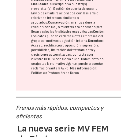
Finalidades:
Suscripción a nuestra(s)
newsletter(s). Gestión de cuenta de usuario.
Envío de emails relacionados con la misma o
relativos a intereses similares o
asociados.
Conservación:
mientras dure la
relación con Ud., o mientras sea necesario para
llevar a cabo las finalidades especificadas
Cesión:
Los datos pueden cederse a otras
empresas del
grupo
por motivos de gestión interna.
Derechos:
Acceso, rectificación, oposición, supresión,
portabilidad, limitación del tratatamiento y
decisiones automatizadas:
contacte con
nuestro DPD
. Si considera que el tratamiento no
se ajusta a la normativa vigente, puede presentar
reclamación ante la
AEPD
.
Más información:
Política de Protección de Datos
Frenos más rápidos, compactos y
eficientes
La nueva serie MV FEM