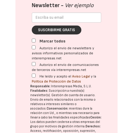
Newsletter -
Ver ejemplo
SUSCRIBIRME GRATIS
Marcar todos
Autorizo el envío de newsletters y
avisos informativos personalizados de
interempresas.net
Autorizo el envío de comunicaciones
de terceros vía interempresas.net
He leído y acepto el
Aviso Legal
y la
Política de Protección de Datos
Responsable:
Interempresas Media, S.L.U.
Finalidades:
Suscripción a nuestra(s)
newsletter(s). Gestión de cuenta de usuario.
Envío de emails relacionados con la misma o
relativos a intereses similares o
asociados.
Conservación:
mientras dure la
relación con Ud., o mientras sea necesario para
llevar a cabo las finalidades especificadas
Cesión:
Los datos pueden cederse a otras
empresas del
grupo
por motivos de gestión interna.
Derechos:
Acceso, rectificación, oposición, supresión,