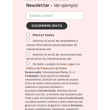
Newsletter -
Ver ejemplo
SUSCRIBIRME GRATIS
Marcar todos
Autorizo el envío de newsletters y
avisos informativos personalizados de
interempresas.net
Autorizo el envío de comunicaciones
de terceros vía interempresas.net
He leído y acepto el
Aviso Legal
y la
Política de Protección de Datos
Responsable:
Interempresas Media, S.L.U.
Finalidades:
Suscripción a nuestra(s)
newsletter(s). Gestión de cuenta de usuario.
Envío de emails relacionados con la misma o
relativos a intereses similares o
asociados.
Conservación:
mientras dure la
relación con Ud., o mientras sea necesario para
llevar a cabo las finalidades especificadas
Cesión:
Los datos pueden cederse a otras
empresas del
grupo
por motivos de gestión interna.
Derechos:
Acceso, rectificación, oposición, supresión,