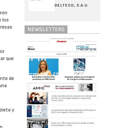
DELTECO, S.A.U.
aron
e los
presas
NEWSLETTERS
tor
car que
ante de
 una
bieta y
on