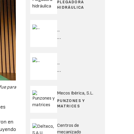
PLEGADORA
HIDRÁULICA
...
...
...
...
fue para
Mecos Ibérica, S.L.
PUNZONES Y
MATRICES
des
ron en
Centros de
ibuyendo
mecanizado