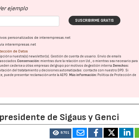
Ver ejemplo
SUSCRIBIRME GRATIS
ativos personalizados de interempresas.net
vía interempresas.net
otección de Datos
pción a nuestra(s) newsletter(s). Gestión de cuenta de usuario. Envío de emails
o asociados.
Conservación:
mientras dure la relación con Ud., o mientras sea necesario para
ueden cederse a otras
empresas del grupo
por motivos de gestión interna.
Derechos:
imitación del tratatamiento y decisiones automatizadas:
contacte con nuestro DPD
. Si
nte, puede presentar reclamación ante la
AEPD
.
Más información:
Política de Protección de
 presidente de Sigaus y Genci
8701