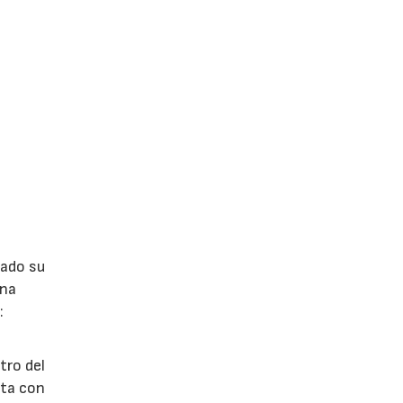
lado su
ina
:
tro del
nta con