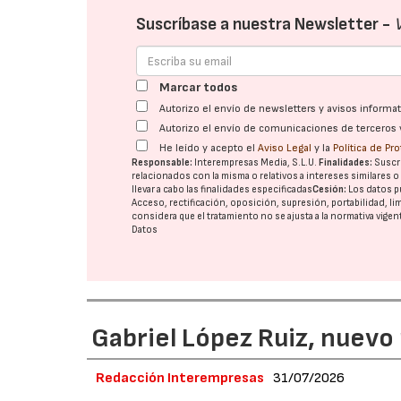
Suscríbase a nuestra Newsletter -
Marcar todos
Autorizo el envío de newsletters y avisos inform
Autorizo el envío de comunicaciones de terceros 
He leído y acepto el
Aviso Legal
y la
Política de Pr
Responsable:
Interempresas Media, S.L.U.
Finalidades:
Suscri
relacionados con la misma o relativos a intereses similares 
llevar a cabo las finalidades especificadas
Cesión:
Los datos p
Acceso, rectificación, oposición, supresión, portabilidad, l
considera que el tratamiento no se ajusta a la normativa vige
Datos
Gabriel López Ruiz, nuevo
Redacción Interempresas
31/07/2026