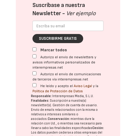
Suscríbase a nuestra
Newsletter -
Ver ejemplo
SUSCRIBIRME GRATIS
Marcar todos
Autorizo el envío de newsletters y
avisos informativos personalizados de
interempresas.net
Autorizo el envío de comunicaciones
de terceros vía interempresas.net
He leído y acepto el
Aviso Legal
y la
Política de Protección de Datos
Responsable:
Interempresas Media, S.L.U.
Finalidades:
Suscripción a nuestra(s)
newsletter(s). Gestión de cuenta de usuario.
Envío de emails relacionados con la misma o
relativos a intereses similares o
asociados.
Conservación:
mientras dure la
relación con Ud., o mientras sea necesario para
llevar a cabo las finalidades especificadas
Cesión:
Los datos pueden cederse a otras
empresas del