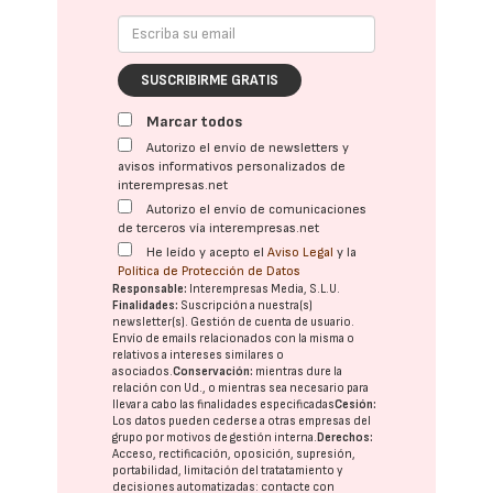
SUSCRIBIRME GRATIS
Marcar todos
Autorizo el envío de newsletters y
avisos informativos personalizados de
interempresas.net
Autorizo el envío de comunicaciones
de terceros vía interempresas.net
He leído y acepto el
Aviso Legal
y la
Política de Protección de Datos
Responsable:
Interempresas Media, S.L.U.
Finalidades:
Suscripción a nuestra(s)
newsletter(s). Gestión de cuenta de usuario.
Envío de emails relacionados con la misma o
relativos a intereses similares o
asociados.
Conservación:
mientras dure la
relación con Ud., o mientras sea necesario para
llevar a cabo las finalidades especificadas
Cesión:
Los datos pueden cederse a otras
empresas del
grupo
por motivos de gestión interna.
Derechos:
Acceso, rectificación, oposición, supresión,
portabilidad, limitación del tratatamiento y
decisiones automatizadas:
contacte con