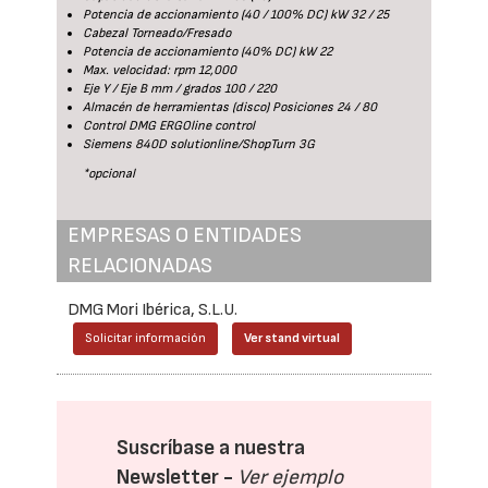
Potencia de accionamiento (40 / 100% DC) kW 32 / 25
Cabezal Torneado/Fresado
Potencia de accionamiento (40% DC) kW 22
Max. velocidad: rpm 12,000
Eje Y / Eje B mm / grados 100 / 220
Almacén de herramientas (disco) Posiciones 24 / 80
Control DMG ERGOline control
Siemens 840D solutionline/ShopTurn 3G
*opcional
EMPRESAS O ENTIDADES
RELACIONADAS
DMG Mori Ibérica, S.L.U.
Solicitar información
Ver stand virtual
Suscríbase a nuestra
Newsletter -
Ver ejemplo