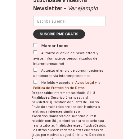
Suscríbase a nuestra
Newsletter -
Ver ejemplo
SUSCRIBIRME GRATIS
Marcar todos
Autorizo el envío de newsletters y
avisos informativos personalizados de
interempresas.net
Autorizo el envío de comunicaciones
de terceros vía interempresas.net
He leído y acepto el
Aviso Legal
y la
Política de Protección de Datos
Responsable:
Interempresas Media, S.L.U.
Finalidades:
Suscripción a nuestra(s)
newsletter(s). Gestión de cuenta de usuario.
Envío de emails relacionados con la misma o
relativos a intereses similares o
asociados.
Conservación:
mientras dure la
relación con Ud., o mientras sea necesario para
llevar a cabo las finalidades especificadas
Cesión:
Los datos pueden cederse a otras
empresas del
grupo
por motivos de gestión interna.
Derechos: