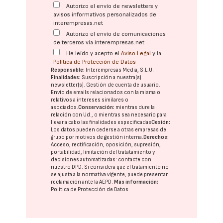
Autorizo el envío de newsletters y
avisos informativos personalizados de
interempresas.net
Autorizo el envío de comunicaciones
de terceros vía interempresas.net
He leído y acepto el
Aviso Legal
y la
Política de Protección de Datos
Responsable:
Interempresas Media, S.L.U.
Finalidades:
Suscripción a nuestra(s)
newsletter(s). Gestión de cuenta de usuario.
Envío de emails relacionados con la misma o
relativos a intereses similares o
asociados.
Conservación:
mientras dure la
relación con Ud., o mientras sea necesario para
llevar a cabo las finalidades especificadas
Cesión:
Los datos pueden cederse a otras
empresas del
grupo
por motivos de gestión interna.
Derechos:
Acceso, rectificación, oposición, supresión,
portabilidad, limitación del tratatamiento y
decisiones automatizadas:
contacte con
nuestro DPD
. Si considera que el tratamiento no
se ajusta a la normativa vigente, puede presentar
reclamación ante la
AEPD
.
Más información:
Política de Protección de Datos