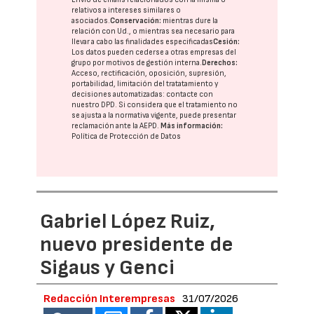
relativos a intereses similares o
asociados.
Conservación:
mientras dure la
relación con Ud., o mientras sea necesario para
llevar a cabo las finalidades especificadas
Cesión:
Los datos pueden cederse a otras
empresas del
grupo
por motivos de gestión interna.
Derechos:
Acceso, rectificación, oposición, supresión,
portabilidad, limitación del tratatamiento y
decisiones automatizadas:
contacte con
nuestro DPD
. Si considera que el tratamiento no
se ajusta a la normativa vigente, puede presentar
reclamación ante la
AEPD
.
Más información:
Política de Protección de Datos
Gabriel López Ruiz,
nuevo presidente de
Sigaus y Genci
Redacción Interempresas
31/07/2026