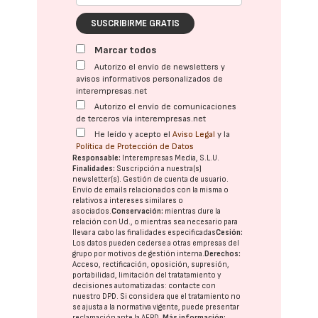
SUSCRIBIRME GRATIS
Marcar todos
Autorizo el envío de newsletters y
avisos informativos personalizados de
interempresas.net
Autorizo el envío de comunicaciones
de terceros vía interempresas.net
He leído y acepto el
Aviso Legal
y la
Política de Protección de Datos
Responsable:
Interempresas Media, S.L.U.
Finalidades:
Suscripción a nuestra(s)
newsletter(s). Gestión de cuenta de usuario.
Envío de emails relacionados con la misma o
relativos a intereses similares o
asociados.
Conservación:
mientras dure la
relación con Ud., o mientras sea necesario para
llevar a cabo las finalidades especificadas
Cesión:
Los datos pueden cederse a otras
empresas del
grupo
por motivos de gestión interna.
Derechos:
Acceso, rectificación, oposición, supresión,
portabilidad, limitación del tratatamiento y
decisiones automatizadas:
contacte con
nuestro DPD
. Si considera que el tratamiento no
se ajusta a la normativa vigente, puede presentar
reclamación ante la
AEPD
.
Más información: