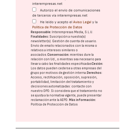
interempresas.net
Autorizo el envío de comunicaciones
de terceros vía interempresas.net
He leído y acepto el
Aviso Legal
y la
Política de Protección de Datos
Responsable:
Interempresas Media, S.L.U.
Finalidades:
Suscripción a nuestra(s)
newsletter(s). Gestión de cuenta de usuario.
Envío de emails relacionados con la misma o
relativos a intereses similares o
asociados.
Conservación:
mientras dure la
relación con Ud., o mientras sea necesario para
llevar a cabo las finalidades especificadas
Cesión:
Los datos pueden cederse a otras
empresas del
grupo
por motivos de gestión interna.
Derechos:
Acceso, rectificación, oposición, supresión,
portabilidad, limitación del tratatamiento y
decisiones automatizadas:
contacte con
nuestro DPD
. Si considera que el tratamiento no
se ajusta a la normativa vigente, puede presentar
reclamación ante la
AEPD
.
Más información:
Política de Protección de Datos