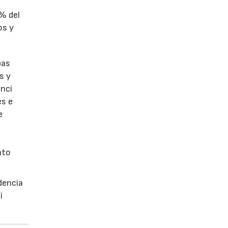
1% del
os y
bas
s y
enci
es e
e
nto
dencia
i