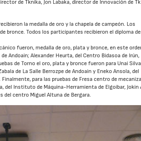
director de Tknika, Jon Labaka, director de Innovación de Tk
recibieron la medalla de oro y la chapela de campeón. Los
 de bronce. Todos los participantes recibieron el diploma de
nico fueron, medalla de oro, plata y bronce, en este orde
de Andoain; Alexander Heurta, del Centro Bidasoa de Irún, 
uebas de Torno el oro, plata y bronce fueron para Unai Silva
abala de La Salle Berrozpe de Andoain y Eneko Ansola, del
. Finalmente, para las pruebas de Fresa centro de mecaniza
a, del Instituto de Máquina-Herramienta de Elgoibar, Jokin 
os del centro Miguel Altuna de Bergara.