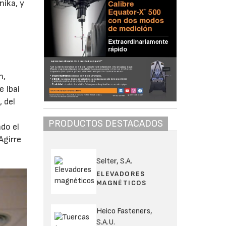
nika, y
n,
e Ibai
, del
PRODUCTOS DESTACADOS
do el
Agirre
Selter, S.A.
ELEVADORES
MAGNÉTICOS
Heico Fasteners,
S.A.U.