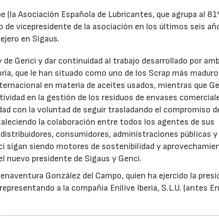
e (la Asociación Española de Lubricantes, que agrupa al 8
 de vicepresidente de la asociación en los últimos seis añ
ejero en Sigaus.
y de Genci y dar continuidad al trabajo desarrollado por am
oria, que le han situado como uno de los Scrap más maduro
nternacional en materia de aceites usados, mientras que G
tividad en la gestión de los residuos de envases comercial
idad con la voluntad de seguir trasladando el compromiso d
taleciendo la colaboración entre todos los agentes de sus
distribuidores, consumidores, administraciones públicas y
ci sigan siendo motores de sostenibilidad y aprovechamie
el nuevo presidente de Sigaus y Genci.
enaventura González del Campo, quien ha ejercido la presi
epresentando a la compañía Enilive Iberia, S.L.U. (antes En