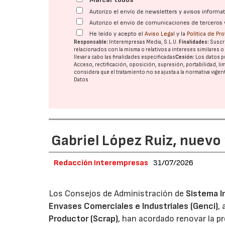
Autorizo el envío de newsletters y avisos inform
Autorizo el envío de comunicaciones de terceros 
He leído y acepto el
Aviso Legal
y la
Política de Pr
Responsable:
Interempresas Media, S.L.U.
Finalidades:
Suscri
relacionados con la misma o relativos a intereses similares 
llevar a cabo las finalidades especificadas
Cesión:
Los datos p
Acceso, rectificación, oposición, supresión, portabilidad, l
considera que el tratamiento no se ajusta a la normativa vige
Datos
Gabriel López Ruiz, nuevo
Redacción Interempresas
31/07/2026
Los Consejos de Administración de
Sistema I
Envases Comerciales e Industriales (Genci)
,
Productor (Scrap)
, han acordado renovar la p