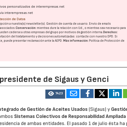
ativos personalizados de interempresas.net
vía interempresas.net
28/07/2026
30/07/2026
otección de Datos
pción a nuestra(s) newsletter(s). Gestión de cuenta de usuario. Envío de emails
o asociados.
Conservación:
mientras dure la relación con Ud., o mientras sea necesario para
ueden cederse a otras
empresas del grupo
por motivos de gestión interna.
Derechos:
imitación del tratatamiento y decisiones automatizadas:
contacte con nuestro DPD
. Si
nte, puede presentar reclamación ante la
AEPD
.
Más información:
Política de Protección de
 presidente de Sigaus y Genci
7423
ntegrado de Gestión de Aceites Usados
(Sigaus) y
Gestió
 ambos
Sistemas Colectivos de Responsabilidad Ampliada 
residencia de ambas entidades. El pasado 1 de julio ésta ha