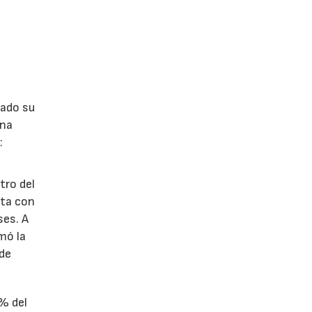
lado su
ina
:
tro del
nta con
ses. A
omó la
 de
1% del