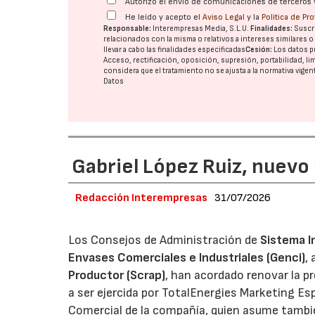
Autorizo el envío de comunicaciones de terceros 
He leído y acepto el
Aviso Legal
y la
Política de Pr
Responsable:
Interempresas Media, S.L.U.
Finalidades:
Suscri
relacionados con la misma o relativos a intereses similares 
llevar a cabo las finalidades especificadas
Cesión:
Los datos p
Acceso, rectificación, oposición, supresión, portabilidad, l
considera que el tratamiento no se ajusta a la normativa vige
Datos
Gabriel López Ruiz, nuevo
Redacción Interempresas
31/07/2026
Los Consejos de Administración de
Sistema I
Envases Comerciales e Industriales (Genci)
,
Productor (Scrap)
, han acordado renovar la p
a ser ejercida por TotalEnergies Marketing Esp
Comercial de la compañía, quien asume tambié