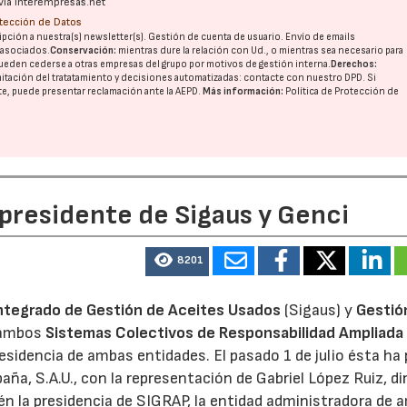
vía interempresas.net
otección de Datos
pción a nuestra(s) newsletter(s). Gestión de cuenta de usuario. Envío de emails
o asociados.
Conservación:
mientras dure la relación con Ud., o mientras sea necesario para
ueden cederse a otras
empresas del grupo
por motivos de gestión interna.
Derechos:
imitación del tratatamiento y decisiones automatizadas:
contacte con nuestro DPD
. Si
nte, puede presentar reclamación ante la
AEPD
.
Más información:
Política de Protección de
 presidente de Sigaus y Genci
8201
ntegrado de Gestión de Aceites Usados
(Sigaus) y
Gestió
 ambos
Sistemas Colectivos de Responsabilidad Ampliada 
residencia de ambas entidades. El pasado 1 de julio ésta ha
aña, S.A.U., con la representación de Gabriel López Ruiz, di
n la presidencia de SIGRAP, la entidad administradora de