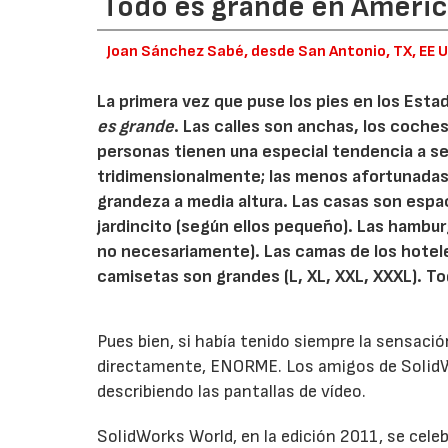
Todo es grande en Améric
Joan Sánchez Sabé, desde San Antonio, TX, EE 
La primera vez que puse los pies en los Esta
es grande
. Las calles son anchas, los coche
personas tienen una especial tendencia a ser
tridimensionalmente; las menos afortunadas, 
grandeza a media altura. Las casas son espac
jardincito (según ellos pequeño). Las hambu
no necesariamente). Las camas de los hotel
camisetas son grandes (L, XL, XXL, XXXL). T
Pues bien, si había tenido siempre la sensació
directamente, ENORME. Los amigos de SolidWo
describiendo las pantallas de vídeo.
SolidWorks World, en la edición 2011, se cel