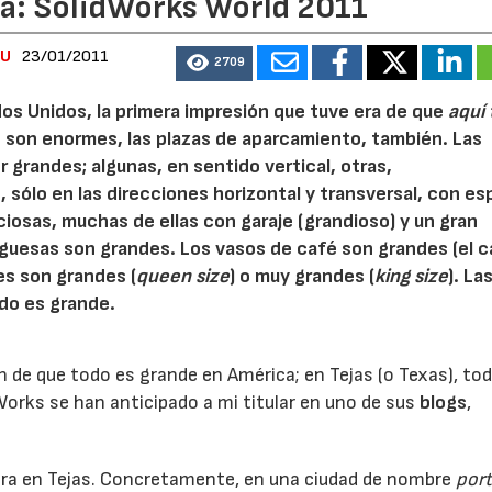
a: SolidWorks World 2011
UU
23/01/2011
2709
dos Unidos, la primera impresión que tuve era de que
aquí
s son enormes, las plazas de aparcamiento, también. Las
 grandes; algunas, en sentido vertical, otras,
sólo en las direcciones horizontal y transversal, con es
iosas, muchas de ellas con garaje (grandioso) y un gran
rguesas son grandes. Los vasos de café son grandes (el ca
es son grandes (
queen size
) o muy grandes (
king size
). La
odo es grande.
n de que todo es grande en América; en Tejas (o Texas), tod
rks se han anticipado a mi titular en uno de sus
blogs
,
ebra en Tejas. Concretamente, en una ciudad de nombre
por