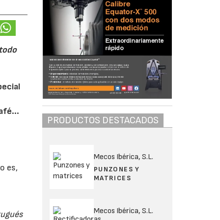
 todo
pecial
fé...
PRODUCTOS DESTACADOS
s
Mecos Ibérica, S.L.
o es,
PUNZONES Y
MATRICES
Mecos Ibérica, S.L.
tugués