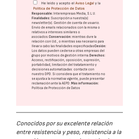
He leído y acepto el
Aviso Legal
y la
Política de Protección de Datos
Responsable:
Interempresas Media, S.L.U.
Finalidades:
Suscripción a nuestra(s)
newsletter(s). Gestión de cuenta de usuario.
Envío de emails relacionados con la misma o
relativos a intereses similares o
asociados.
Conservación:
mientras dure la
relación con Ud., o mientras sea necesario para
llevar a cabo las finalidades especificadas
Cesión:
Los datos pueden cederse a otras
empresas del
grupo
por motivos de gestión interna.
Derechos:
Acceso, rectificación, oposición, supresión,
portabilidad, limitación del tratatamiento y
decisiones automatizadas:
contacte con
nuestro DPD
. Si considera que el tratamiento no
se ajusta a la normativa vigente, puede presentar
reclamación ante la
AEPD
.
Más información:
Política de Protección de Datos
Conocidos por su excelente relación
entre resistencia y peso, resistencia a la