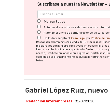
Suscríbase a nuestra Newsletter -
Marcar todos
Autorizo el envío de newsletters y avisos inform
Autorizo el envío de comunicaciones de terceros 
He leído y acepto el
Aviso Legal
y la
Política de Pr
Responsable:
Interempresas Media, S.L.U.
Finalidades:
Suscri
relacionados con la misma o relativos a intereses similares 
llevar a cabo las finalidades especificadas
Cesión:
Los datos p
Acceso, rectificación, oposición, supresión, portabilidad, l
considera que el tratamiento no se ajusta a la normativa vige
Datos
Gabriel López Ruiz, nuevo
Redacción Interempresas
31/07/2026