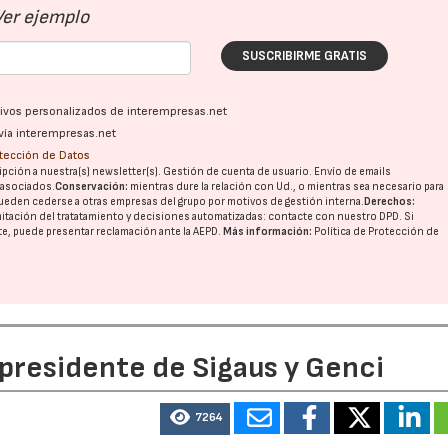
Ver ejemplo
SUSCRIBIRME GRATIS
ativos personalizados de interempresas.net
vía interempresas.net
otección de Datos
pción a nuestra(s) newsletter(s). Gestión de cuenta de usuario. Envío de emails
o asociados.
Conservación:
mientras dure la relación con Ud., o mientras sea necesario para
ueden cederse a otras
empresas del grupo
por motivos de gestión interna.
Derechos:
imitación del tratatamiento y decisiones automatizadas:
contacte con nuestro DPD
. Si
nte, puede presentar reclamación ante la
AEPD
.
Más información:
Política de Protección de
 presidente de Sigaus y Genci
7264