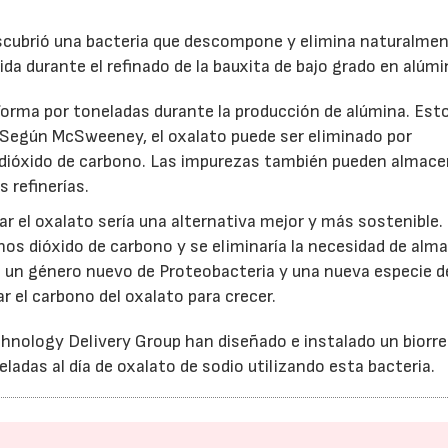
cubrió una bacteria que descompone y elimina naturalmen
da durante el refinado de la bauxita de bajo grado en alúmi
e forma por toneladas durante la producción de alúmina. Est
al. Según McSweeney, el oxalato puede ser eliminado por
dióxido de carbono. Las impurezas también pueden almac
 refinerías.
nar el oxalato sería una alternativa mejor y más sostenible
s dióxido de carbono y se eliminaría la necesidad de alm
n un género nuevo de Proteobacteria y una nueva especie d
 el carbono del oxalato para crecer.
chnology Delivery Group han diseñado e instalado un biorr
ladas al día de oxalato de sodio utilizando esta bacteria.