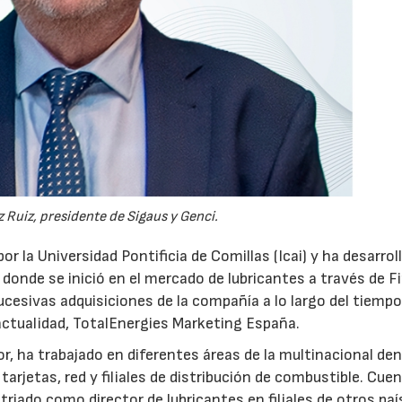
28/07/2026
30/07/2026
 Ruiz, presidente de Sigaus y Genci.
or la Universidad Pontificia de Comillas (Icai) y ha desarrol
 donde se inició en el mercado de lubricantes a través de F
ucesivas adquisiciones de la compañía a lo largo del tiempo
 actualidad, TotalEnergies Marketing España.
r, ha trabajado en diferentes áreas de la multinacional den
arjetas, red y filiales de distribución de combustible. Cue
triado como director de lubricantes en filiales de otros paí