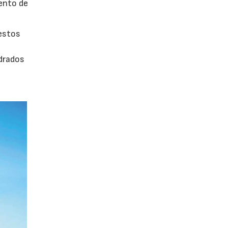
iento de
uestos
adrados
0