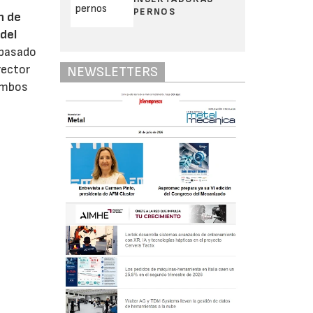
PERNOS
n de
del
 pasado
rector
NEWSLETTERS
 ambos