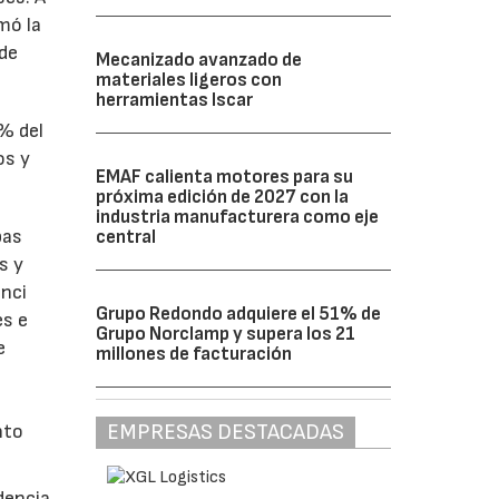
omó la
 de
Mecanizado avanzado de
materiales ligeros con
herramientas Iscar
1% del
os y
EMAF calienta motores para su
próxima edición de 2027 con la
industria manufacturera como eje
bas
central
s y
enci
Grupo Redondo adquiere el 51% de
es e
Grupo Norclamp y supera los 21
e
millones de facturación
EMPRESAS DESTACADAS
nto
dencia