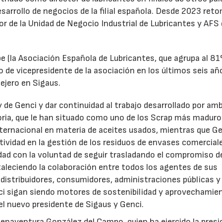
desarrollo de negocios de la filial española. Desde 2023 ret
tor de la Unidad de Negocio Industrial de Lubricantes y AFS
e (la Asociación Española de Lubricantes, que agrupa al 8
 de vicepresidente de la asociación en los últimos seis añ
ejero en Sigaus.
y de Genci y dar continuidad al trabajo desarrollado por am
oria, que le han situado como uno de los Scrap más maduro
nternacional en materia de aceites usados, mientras que G
tividad en la gestión de los residuos de envases comercial
idad con la voluntad de seguir trasladando el compromiso d
taleciendo la colaboración entre todos los agentes de sus
distribuidores, consumidores, administraciones públicas y
ci sigan siendo motores de sostenibilidad y aprovechamie
el nuevo presidente de Sigaus y Genci.
enaventura González del Campo, quien ha ejercido la presi