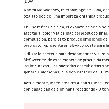
(UWA).
Naomi McSweeney, microbióloga del UWA, des
oxalato sódico, una impureza orgánica produci
En una refinería típica, el oxalato de sodio s
afectar al color y la calidad del producto fin
combustión, pero esto produce emisiones de 
pero esto representa un elevado coste para las
Utilizar la bacteria para descomponer y elimi
McSweeney, de esta manera se produciría meno
las impurezas. Las bacterias descubiertas so
género Halomonas, que son capaces de utilizar
Actualmente, ingenieros del Alcoa’s GlobalTe
con capacidad de eliminar alrededor de 40 tone