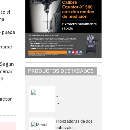
te el
na.
o puede
enarse
. Según
PRODUCTOS DESTACADOS
acenar
el
...
eactor
...
Tronzadoras de dos
cabezales