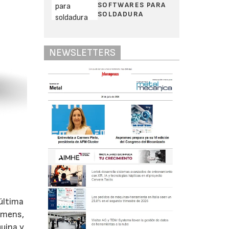
SOFTWARES PARA
SOLDADURA
NEWSLETTERS
última
iemens,
quina y