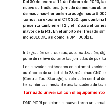
Del 30 de enero al 11 de febrero de 2023, l
nuevo su tradicional jornada de puertas abie
de máquinas-herramienta acoge hasta 5.000 v
tornos, se expone el CTX 350, que combina l
presenta también el T1 y el T2 para el torne
mayor de la M1. En el ámbito del fresado si
monoBLOCK, así como la DMF 300|11.
Integración de procesos, automatización, dig
pone de relieve durante las jornadas de puert
Los elevados estándares en automatización q
autónoma de un total de 28 máquinas CNC exp
(Central Tool Storage), un almacén central d
herramientas mediante una lanzadera de tran
Torneado universal con el equipamient
DMG MORI posiciona el nuevo torno universa