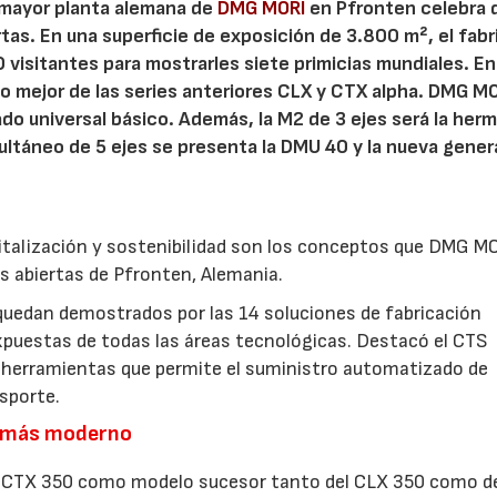
a mayor planta alemana de
DMG MORI
en Pfronten celebra 
rtas. En una superficie de exposición de 3.800 m², el fab
isitantes para mostrarles siete primicias mundiales. En
o mejor de las series anteriores CLX y CTX alpha. DMG M
ado universal básico. Además, la M2 de 3 ejes será la her
multáneo de 5 ejes se presenta la DMU 40 y la nueva gene
italización y sostenibilidad son los conceptos que DMG M
as abiertas de Pfronten, Alemania.
uedan demostrados por las 14 soluciones de fabricación
uestas de todas las áreas tecnológicas. Destacó el CTS
e herramientas que permite el suministro automatizado de
sporte.
o más moderno
l CTX 350 como modelo sucesor tanto del CLX 350 como d