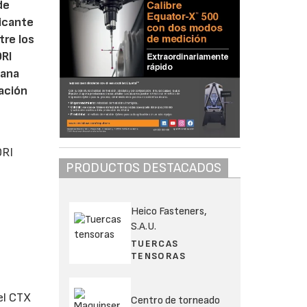
de
ricante
tre los
ORI
mana
ración
ORI
PRODUCTOS DESTACADOS
Heico Fasteners,
S.A.U.
TUERCAS
TENSORAS
el CTX
Centro de torneado