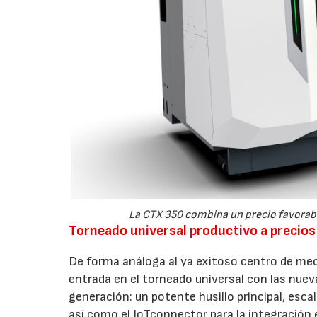
La CTX 350 combina un precio favorabl
Torneado universal productivo a precio
De forma análoga al ya exitoso centro de mec
entrada en el torneado universal con las nu
generación: un potente husillo principal, esca
así como el IoTconnector para la integración e