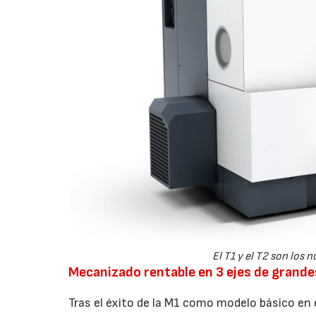
El T1 y el T2 son los 
Mecanizado rentable en 3 ejes de gran
Tras el éxito de la M1 como modelo básico e