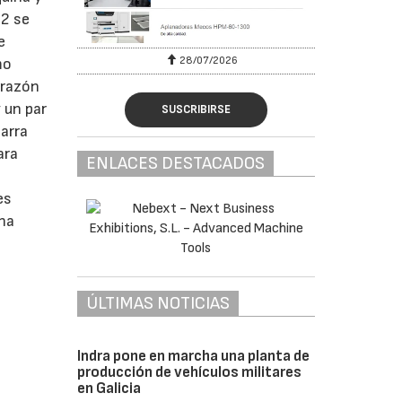
T2 se
e
28/07/2026
mo
orazón
 un par
SUSCRIBIRSE
barra
ara
ENLACES DESTACADOS
es
una
ÚLTIMAS NOTICIAS
Indra pone en marcha una planta de
producción de vehículos militares
en Galicia