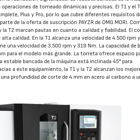
n operaciones de torneado dinámicas y precisas. El T1 y el 
plete, Plus y Pro, por lo que cubre diferentes requisitos d
28/07/2026
30/07/2026
 parte de la oferta de suscripción PAYZR de DMG MORI. Co
y la T2 marcan pautas en cuanto a calidad y fiabilidad. El c
e alta calidad. En la T1 alcanza una velocidad de 4.500 rpm y
iene una velocidad de 3.500 rpm y 319 Nm. La capacidad de 
mm para el modelo más grande. La torreta ofrece espacio p
La estable bancada de la máquina está inclinada 45° para
acias a este equipamiento, la T1 y la T2 alcanzan los mejor
te una profundidad de corte de 4 mm en acero al carbono a 