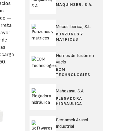
ecios
MAQUINSER, S.A.
as
ado —
orreta
Mecos Ibérica, S.L.
mayor
PUNZONES Y
MATRICES
r de
Las
escarga
Hornos de fusión en
50.
vacío
ECM
TECHNOLOGIES
Mahezasa, S.A.
PLEGADORA
HIDRÁULICA
Pemamek Arasol
Industrial