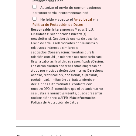
interempresas.net
Autorizo el envío de comunicaciones
de terceros vía interempresas.net
He leído y acepto el
Aviso Legal
y la
Política de Protección de Datos
Responsable:
Interempresas Media, S.L.U.
Finalidades:
Suscripción a nuestra(s)
newsletter(s). Gestión de cuenta de usuario.
Envío de emails relacionados con la misma o
relativos a intereses similares o
asociados.
Conservación:
mientras dure la
relación con Ud., o mientras sea necesario para
llevar a cabo las finalidades especificadas
Cesión:
Los datos pueden cederse a otras
empresas del
grupo
por motivos de gestión interna.
Derechos:
Acceso, rectificación, oposición, supresión,
portabilidad, limitación del tratatamiento y
decisiones automatizadas:
contacte con
nuestro DPD
. Si considera que el tratamiento no
se ajusta a la normativa vigente, puede presentar
reclamación ante la
AEPD
.
Más información:
Política de Protección de Datos