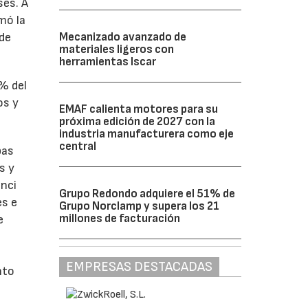
ses. A
omó la
Mecanizado avanzado de
 de
materiales ligeros con
herramientas Iscar
1% del
os y
EMAF calienta motores para su
próxima edición de 2027 con la
industria manufacturera como eje
central
bas
s y
enci
Grupo Redondo adquiere el 51% de
es e
Grupo Norclamp y supera los 21
millones de facturación
e
EMPRESAS DESTACADAS
nto