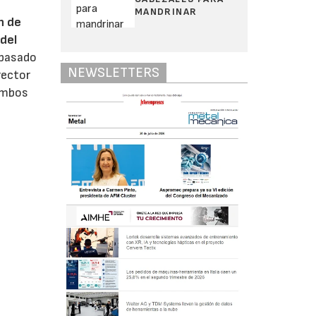
MANDRINAR
n de
del
 pasado
NEWSLETTERS
rector
 ambos