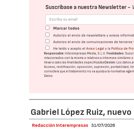
Suscríbase a nuestra Newsletter -
Marcar todos
Autorizo el envío de newsletters y avisos inform
Autorizo el envío de comunicaciones de terceros 
He leído y acepto el
Aviso Legal
y la
Política de Pr
Responsable:
Interempresas Media, S.L.U.
Finalidades:
Suscri
relacionados con la misma o relativos a intereses similares 
llevar a cabo las finalidades especificadas
Cesión:
Los datos p
Acceso, rectificación, oposición, supresión, portabilidad, l
considera que el tratamiento no se ajusta a la normativa vige
Datos
Gabriel López Ruiz, nuevo
Redacción Interempresas
31/07/2026