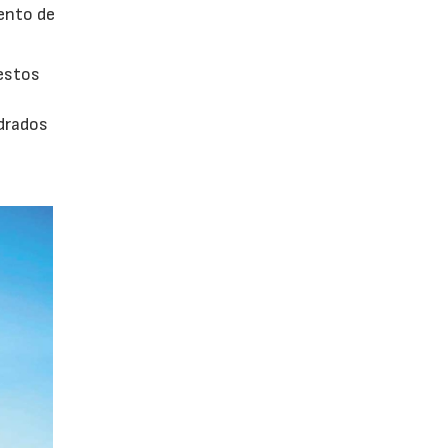
iento de
uestos
adrados
0