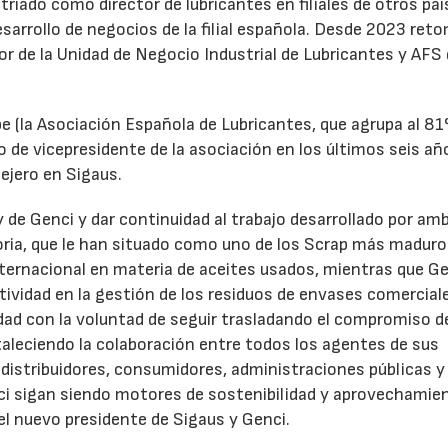
triado como director de lubricantes en filiales de otros paí
desarrollo de negocios de la filial española. Desde 2023 ret
tor de la Unidad de Negocio Industrial de Lubricantes y AFS
e (la Asociación Española de Lubricantes, que agrupa al 8
 de vicepresidente de la asociación en los últimos seis añ
ejero en Sigaus.
y de Genci y dar continuidad al trabajo desarrollado por am
oria, que le han situado como uno de los Scrap más maduro
nternacional en materia de aceites usados, mientras que G
tividad en la gestión de los residuos de envases comercial
idad con la voluntad de seguir trasladando el compromiso d
taleciendo la colaboración entre todos los agentes de sus
distribuidores, consumidores, administraciones públicas y
ci sigan siendo motores de sostenibilidad y aprovechamie
el nuevo presidente de Sigaus y Genci.