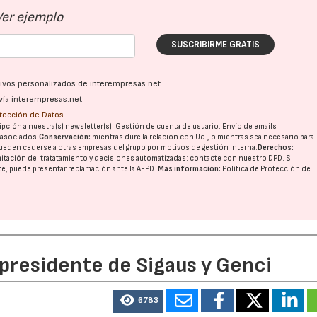
Ver ejemplo
SUSCRIBIRME GRATIS
ativos personalizados de interempresas.net
vía interempresas.net
otección de Datos
pción a nuestra(s) newsletter(s). Gestión de cuenta de usuario. Envío de emails
o asociados.
Conservación:
mientras dure la relación con Ud., o mientras sea necesario para
ueden cederse a otras
empresas del grupo
por motivos de gestión interna.
Derechos:
imitación del tratatamiento y decisiones automatizadas:
contacte con nuestro DPD
. Si
nte, puede presentar reclamación ante la
AEPD
.
Más información:
Política de Protección de
 presidente de Sigaus y Genci
6783