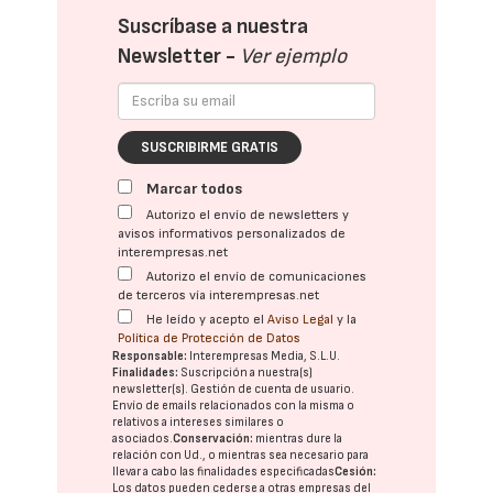
Suscríbase a nuestra
Newsletter -
Ver ejemplo
SUSCRIBIRME GRATIS
Marcar todos
Autorizo el envío de newsletters y
avisos informativos personalizados de
interempresas.net
Autorizo el envío de comunicaciones
de terceros vía interempresas.net
He leído y acepto el
Aviso Legal
y la
Política de Protección de Datos
Responsable:
Interempresas Media, S.L.U.
Finalidades:
Suscripción a nuestra(s)
newsletter(s). Gestión de cuenta de usuario.
Envío de emails relacionados con la misma o
relativos a intereses similares o
asociados.
Conservación:
mientras dure la
relación con Ud., o mientras sea necesario para
llevar a cabo las finalidades especificadas
Cesión:
Los datos pueden cederse a otras
empresas del