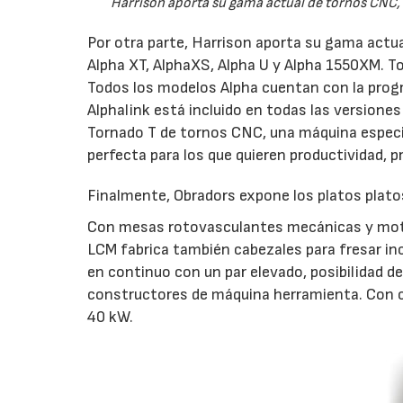
Harrison aporta su gama actual de tornos CNC, 
Por otra parte, Harrison aporta su gama act
Alpha XT, AlphaXS, Alpha U y Alpha 1550XM. T
Todos los modelos Alpha cuentan con la prog
Alphalink está incluido en todas las versiones
Tornado T de tornos CNC, una máquina especia
perfecta para los que quieren productividad, p
Finalmente, Obradors expone los platos plato
Con mesas rotovasculantes mecánicas y motor
LCM fabrica también cabezales para fresar in
en continuo con un par elevado, posibilidad d
constructores de máquina herramienta. Con c
40 kW.