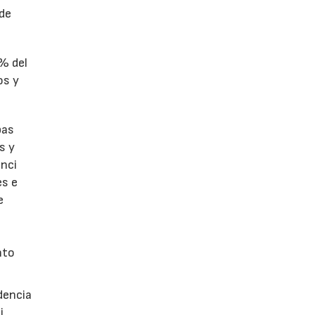
 de
1% del
os y
bas
s y
enci
es e
e
nto
dencia
i