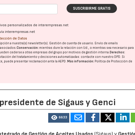
SUSCRIBIRME GRATIS
28/07/2026
30/07/2026
ativos personalizados de interempresas.net
vía interempresas.net
otección de Datos
pción a nuestra(s) newsletter(s). Gestión de cuenta de usuario. Envío de emails
o asociados.
Conservación:
mientras dure la relación con Ud., o mientras sea necesario para
ueden cederse a otras
empresas del grupo
por motivos de gestión interna.
Derechos:
imitación del tratatamiento y decisiones automatizadas:
contacte con nuestro DPD
. Si
nte, puede presentar reclamación ante la
AEPD
.
Más información:
Política de Protección de
 presidente de Sigaus y Genci
6633
ntegrado de Gestión de Aceites Usados
(Sigaus) y
Gestió