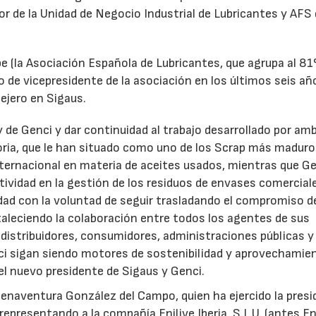
tor de la Unidad de Negocio Industrial de Lubricantes y AFS
e (la Asociación Española de Lubricantes, que agrupa al 8
 de vicepresidente de la asociación en los últimos seis añ
ejero en Sigaus.
y de Genci y dar continuidad al trabajo desarrollado por am
oria, que le han situado como uno de los Scrap más maduro
nternacional en materia de aceites usados, mientras que G
tividad en la gestión de los residuos de envases comercial
idad con la voluntad de seguir trasladando el compromiso d
taleciendo la colaboración entre todos los agentes de sus
distribuidores, consumidores, administraciones públicas y
ci sigan siendo motores de sostenibilidad y aprovechamie
el nuevo presidente de Sigaus y Genci.
enaventura González del Campo, quien ha ejercido la presi
epresentando a la compañía Enilive Iberia, S.L.U. (antes En