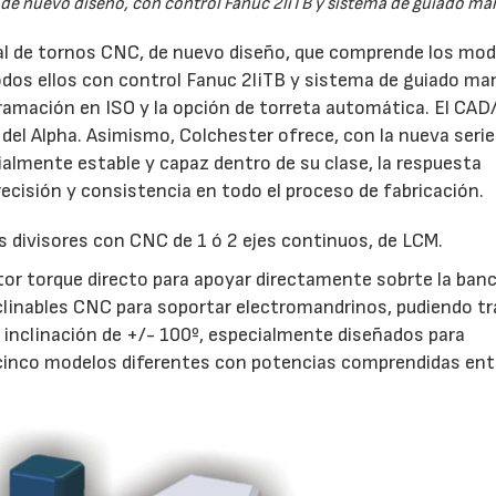
de nuevo diseño, con control Fanuc 2liTB y sistema de guiado ma
ual de tornos CNC, de nuevo diseño, que comprende los mo
odos ellos con control Fanuc 2liTB y sistema de guiado man
ramación en ISO y la opción de torreta automática. El CA
 del Alpha. Asimismo, Colchester ofrece, con la nueva serie
lmente estable y capaz dentro de su clase, la respuesta
recisión y consistencia en todo el proceso de fabricación.
s divisores con CNC de 1 ó 2 ejes continuos, de LCM.
 torque directo para apoyar directamente sobrte la banc
clinables CNC para soportar electromandrinos, pudiendo tr
e inclinación de +/- 100º, especialmente diseñados para
inco modelos diferentes con potencias comprendidas ent