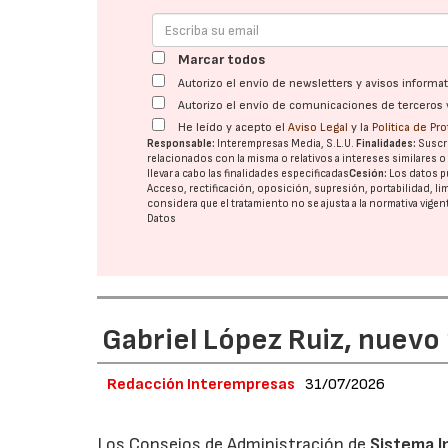
Marcar todos
Autorizo el envío de newsletters y avisos inform
Autorizo el envío de comunicaciones de terceros 
He leído y acepto el
Aviso Legal
y la
Política de Pr
Responsable:
Interempresas Media, S.L.U.
Finalidades:
Suscri
relacionados con la misma o relativos a intereses similares 
llevar a cabo las finalidades especificadas
Cesión:
Los datos p
Acceso, rectificación, oposición, supresión, portabilidad, l
considera que el tratamiento no se ajusta a la normativa vige
Datos
Gabriel López Ruiz, nuevo
Redacción Interempresas
31/07/2026
Los Consejos de Administración de
Sistema I