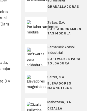
Euromaher
nual.
GRANALLADORAS
delos
ual.
Zetae, S.A.
D/Cam
PORTAHERRAMIEN
TAS MODULA
Pemamek Arasol
Industrial
SOFTWARES PARA
ada,
SOLDADURA
abajar
Selter, S.A.
re 3 y
ELEVADORES
MAGNÉTICOS
Mahezasa, S.A.
CIZALLA